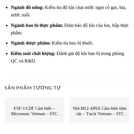
Ngành đồ uống:
Kiểm tra độ kín chai nước ngọt có gas, bia,
nước suối.
Ngành bao bì thực phẩm:
Đảm bảo độ kín của lon, hộp thực
phẩm.
Ngành dược phẩm:
Kiểm tra bao bì thuốc.
Kiểm soát chất lượng:
Đánh giá độ kín bao bì trong phòng
QC và R&D.
SẢN PHẨM TƯƠNG TỰ
CẢM BIẾN
CẢM BIẾN
ESF-1/CDF Cảm biến –
Ni4-M12-AP6X Cảm biến tiệm
Microsonic Vietnam – STC
cận – Turck Vietnam – STC
Vietnam | ESF-1/CDF Microsonic
Vietnam | Ni4-M12-AP6X Turck