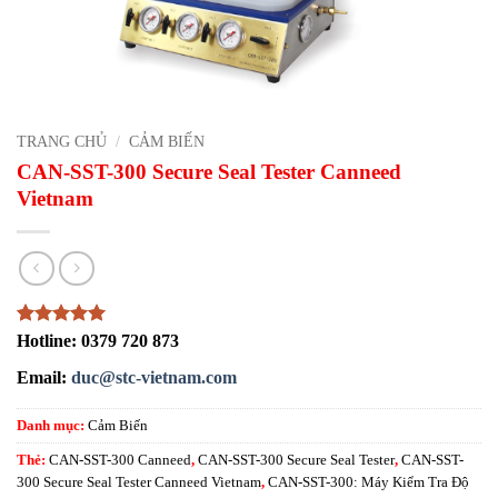
TRANG CHỦ
/
CẢM BIẾN
CAN-SST-300 Secure Seal Tester Canneed
Vietnam
5
1
trên 5
Hotline: 0379 720 873
dựa trên
đánh giá
Email:
duc@stc-vietnam.com
Danh mục:
Cảm Biến
Thẻ:
CAN-SST-300 Canneed
,
CAN-SST-300 Secure Seal Tester
,
CAN-SST-
300 Secure Seal Tester Canneed Vietnam
,
CAN-SST-300: Máy Kiểm Tra Độ