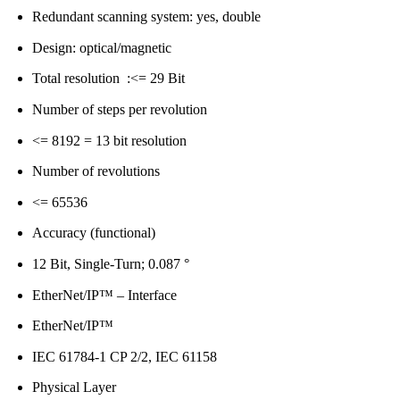
Redundant scanning system: yes, double
Design: optical/magnetic
Total resolution :<= 29 Bit
Number of steps per revolution
<= 8192 = 13 bit resolution
Number of revolutions
<= 65536
Accuracy (functional)
12 Bit, Single-Turn; 0.087 °
EtherNet/IP™ – Interface
EtherNet/IP™
IEC 61784-1 CP 2/2, IEC 61158
Physical Layer