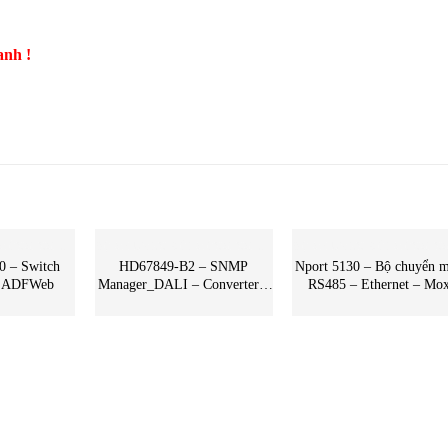
anh !
BỘ CHUYỂN ĐỔI CÔNG NGHIỆP
BỘ CHUYỂN ĐỔI CÔNG NGHIỆP
 – Switch
HD67849-B2 – SNMP
Nport 5130 – Bộ chuyển 
– ADFWeb
Manager_DALI – Converter –
RS485 – Ethernet – Mo
ADFWeb