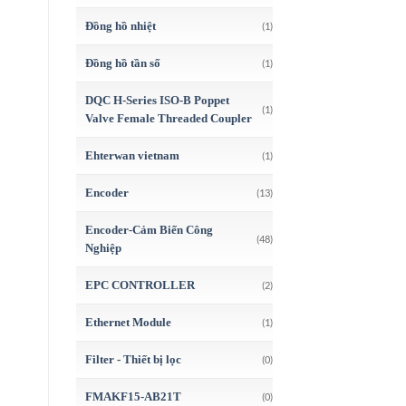
Đồng hồ nhiệt
(1)
Đồng hồ tần số
(1)
DQC H-Series ISO-B Poppet
(1)
Valve Female Threaded Coupler
Ehterwan vietnam
(1)
Encoder
(13)
Encoder-Cảm Biến Công
(48)
Nghiệp
EPC CONTROLLER
(2)
Ethernet Module
(1)
Filter - Thiết bị lọc
(0)
FMAKF15-AB21T
(0)