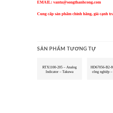
EMAIL: vantu@songthanhcong.com
Cung cấp sản phẩm chính hãng, giá cạnh tr
SẢN PHẨM TƯƠNG TỰ
BỘ CHUYỂN ĐỔI CÔNG NGHIỆP
RTX1100-205 – Analog
HD67056-B2-80
Indicator – Takuwa
công nghiệp 