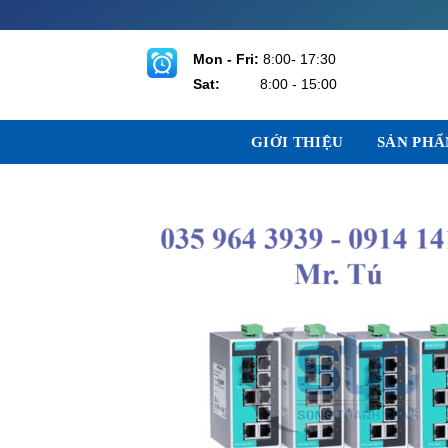
Bỏ
qua
nội
Mon - Fri:
8:00- 17:30
dung
Sat:
8:00 - 15:00
GIỚI THIỆU
SẢN PH