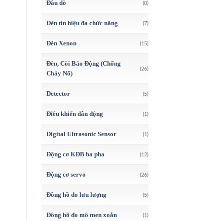
Đầu dò
(0)
Đèn tín hiệu đa chức năng
(7)
Đèn Xenon
(15)
Đèn, Còi Báo Động (Chống
(26)
Cháy Nổ)
Detector
(5)
Điều khiển dẫn động
(1)
Digital Ultrasonic Sensor
(1)
Động cơ KĐB ba pha
(12)
Động cơ servo
(26)
Đồng hồ đo lưu lượng
(5)
Đồng hồ đo mô men xoắn
(1)