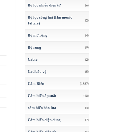
Bộ lọc nhiễu điện từ
(6)
Bộ lọc sóng hài (Harmonic
(2)
Filters)
Bộ mở rộng
(4)
Bộ rung
(9)
Cable
(2)
Cad bảo vệ
(5)
Cảm Biến
(1887)
Cảm biến áp suất
(10)
cảm biến báo lửa
(4)
Cảm biến điện dung
(7)
Cảm biến điện từ
(1)