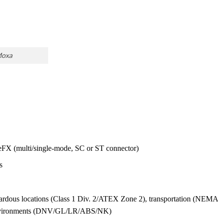
Moxa
FX (multi/single-mode, SC or ST connector)
s
zardous locations (Class 1 Div. 2/ATEX Zone 2), transportation (NEMA
environments (DNV/GL/LR/ABS/NK)