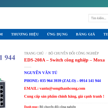
Tìm
kiếm:
ẨM
THƯƠNG HIỆU
ỨNG DỤNG
BẢNG GIÁ
TI
TRANG CHỦ
/
BỘ CHUYỂN ĐỔI CÔNG NGHIỆP
EDS-208A – Switch công nghiệp – Moxa
NGUYỄN VĂN TÚ
PHONE: 035 964 3939 (ZALO) – 0914 141 944
EMAIL: vantu@songthanhcong.com
Cung cấp sản phẩm chính hãng, giá cạnh tranh !
Danh mục:
Bộ chuyển đổi công nghiệp