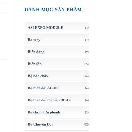
DANH MỤC SẢN PHẨM
ASI EXPO MODULE
(1)
Battery
(1)
Biến dòng
(9)
Biến tần
(25)
Bộ báo cháy
(16)
Bộ biến đổi AC-DC
(6)
Bộ biến đổi điện áp DC-DC
(6)
Bộ chỉnh lưu phanh
(1)
Bộ Chuyển Đổi
(82)