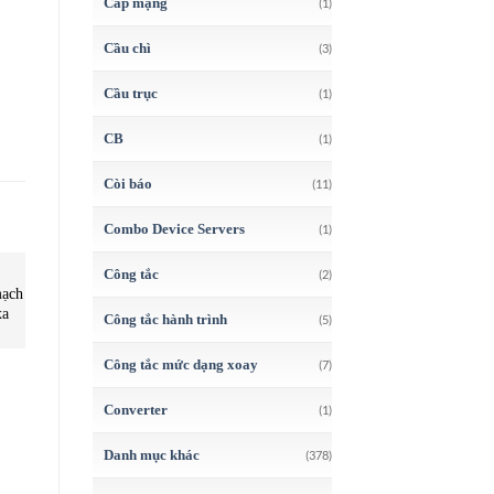
Cáp mạng
(1)
Cầu chì
(3)
Cầu trục
(1)
CB
(1)
Còi báo
(11)
Combo Device Servers
(1)
BỘ CHUYỂN ĐỔI CÔNG NGHIỆP
BỘ CHUYỂN ĐỔI CÔNG NGHIỆP
BỘ CHUYỂN ĐỔI CÔNG NGHIỆP
Công tắc
(2)
mạch
HD67056-B2-20 – Bộ chuyển
BWU2535 – PROFIBUS
H
xa
mạch công nghiệp – ADFWeb
Gateway – Bihl+Wiedemann
Công tắc hành trình
(5)
Công tắc mức dạng xoay
(7)
Converter
(1)
Danh mục khác
(378)