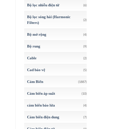
Bộ lọc nhiễu điện từ
(6)
Bộ lọc sóng hài (Harmonic
(2)
Filters)
Bộ mở rộng
(4)
Bộ rung
(9)
Cable
(2)
Cad bảo vệ
(5)
Cảm Biến
(1887)
Cảm biến áp suất
(10)
cảm biến báo lửa
(4)
Cảm biến điện dung
(7)
Cảm biến điện từ
(1)