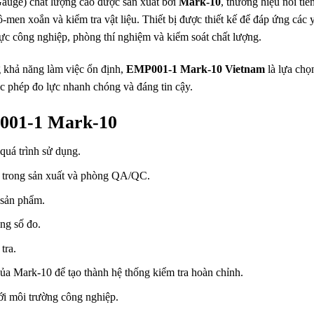
 Gauge) chất lượng cao được sản xuất bởi
Mark-10
, thương hiệu nổi tiế
men xoắn và kiểm tra vật liệu. Thiết bị được thiết kế để đáp ứng các 
 vực công nghiệp, phòng thí nghiệm và kiểm soát chất lượng.
g khả năng làm việc ổn định,
EMP001-1 Mark-10 Vietnam
là lựa chọ
c phép đo lực nhanh chóng và đáng tin cậy.
P001-1 Mark-10
 quá trình sử dụng.
a trong sản xuất và phòng QA/QC.
i sản phẩm.
ông số đo.
tra.
 của Mark-10 để tạo thành hệ thống kiểm tra hoàn chỉnh.
ới môi trường công nghiệp.