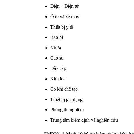
Điện – Điện tử
Ô tô và xe máy
Thiết bị y tế
Bao bì
Nhựa
Cao su
Dây cáp
Kim loại
Cơ khí chế tạo
Thiết bị gia dụng
Phòng thí nghiệm
Trung tâm kiểm định và nghiên cứu
EMP001-1 Mark-10 hỗ trợ kiểm tra lực kéo, lực