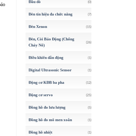
Đầu dò
(0)
bảo
Đèn tín hiệu đa chức năng
(7)
Đèn Xenon
(15)
Đèn, Còi Báo Động (Chống
(26)
Cháy Nổ)
Điều khiển dẫn động
(1)
Digital Ultrasonic Sensor
(1)
Động cơ KĐB ba pha
(12)
Động cơ servo
(25)
Đồng hồ đo lưu lượng
(5)
Đồng hồ đo mô men xoắn
(1)
Đồng hồ nhiệt
(1)