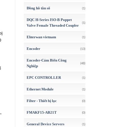
Đồng hồ tần số
(1)
DQC H-Series ISO-B Poppet
(1)
Valve Female Threaded Coupler
bị
Ehterwan vietnam
(1)
0
Encoder
(13)
Encoder-Cảm Biến Công
(48)
Nghiệp
g
EPC CONTROLLER
(1)
Ethernet Module
(1)
Filter - Thiết bị lọc
(0)
FMAKF15-AB21T
(0)
–
General Device Servers
(1)