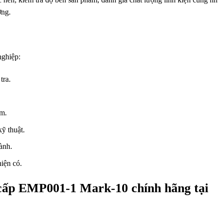
ởng.
ghiệp:
tra.
ẩm.
ỹ thuật.
ành.
iện có.
cấp EMP001-1 Mark-10 chính hãng tại