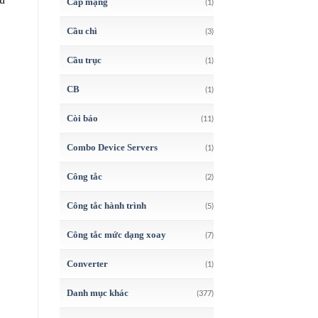
Cáp mạng
(1)
Cầu chì
(3)
Cầu trục
(1)
CB
(1)
Còi báo
(11)
Combo Device Servers
(1)
Công tắc
(2)
Công tắc hành trình
(5)
Công tắc mức dạng xoay
(7)
Converter
(1)
Danh mục khác
(377)