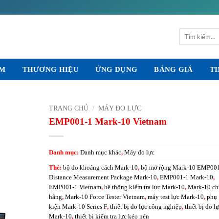
Tìm
kiếm:
ẨM
THƯƠNG HIỆU
ỨNG DỤNG
BẢNG GIÁ
TI
TRANG CHỦ
/
MÁY ĐO LỰC
EMP001-1 Mark-10 Vietnam
Danh mục:
Danh mục khác
,
Máy đo lực
Thẻ:
bộ đo khoảng cách Mark-10
,
bộ mở rộng Mark-10 EMP00
Distance Measurement Package Mark-10
,
EMP001-1 Mark-10
,
EMP001-1 Vietnam
,
hệ thống kiểm tra lực Mark-10
,
Mark-10 ch
hãng
,
Mark-10 Force Tester Vietnam
,
máy test lực Mark-10
,
phụ
kiện Mark-10 Series F
,
thiết bị đo lực công nghiệp
,
thiết bị đo l
Mark-10
,
thiết bị kiểm tra lực kéo nén