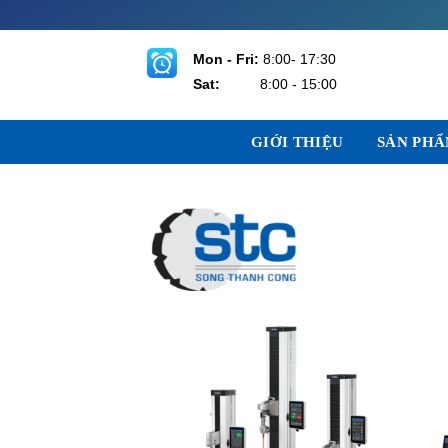
Bỏ
qua
nội
Mon - Fri:
8:00- 17:30
dung
Sat:
8:00 - 15:00
GIỚI THIỆU
SẢN PH