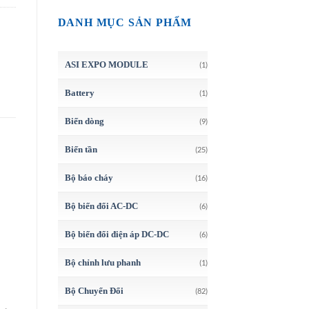
DANH MỤC SẢN PHẨM
ASI EXPO MODULE
(1)
Battery
(1)
Biến dòng
(9)
Biến tần
(25)
Bộ báo cháy
(16)
Bộ biến đổi AC-DC
(6)
Bộ biến đổi điện áp DC-DC
(6)
Bộ chỉnh lưu phanh
(1)
Bộ Chuyển Đổi
(82)