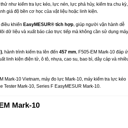
thử như kiểm tra lực kéo, lực nén, lực phá hủy, kiểm tra chu kỳ,
đánh giá độ bền cơ học của vật liệu hoặc linh kiện.
 điều khiển
EasyMESUR® tích hợp
, giúp người vận hành dễ
 dõi dữ liệu và xuất báo cáo trực tiếp mà không cần sử dụng má
)
, hành trình kiểm tra lên đến
457 mm
, F505-EM Mark-10 đáp 
ất linh kiện điện tử, ô tô, nhựa, cao su, bao bì, dây cáp và nhiề
Mark-10 Vietnam, máy đo lực Mark-10, máy kiểm tra lực kéo
orce Tester Mark-10, Series F EasyMESUR Mark-10.
-EM Mark-10