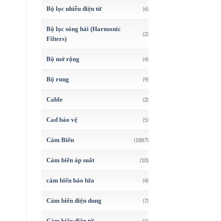
Bộ lọc nhiễu điện từ
(6)
Bộ lọc sóng hài (Harmonic
(2)
Filters)
Bộ mở rộng
(4)
Bộ rung
(9)
Cable
(2)
Cad bảo vệ
(5)
Cảm Biến
(1887)
Cảm biến áp suất
(10)
cảm biến báo lửa
(4)
Cảm biến điện dung
(7)
Cảm biến điện từ
(1)