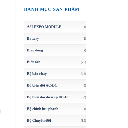
DANH MỤC SẢN PHẨM
ASI EXPO MODULE
(1)
Battery
(1)
Biến dòng
(9)
Biến tần
(25)
Bộ báo cháy
(16)
Bộ biến đổi AC-DC
(6)
Bộ biến đổi điện áp DC-DC
(6)
Bộ chỉnh lưu phanh
(1)
í
Bộ Chuyển Đổi
(82)