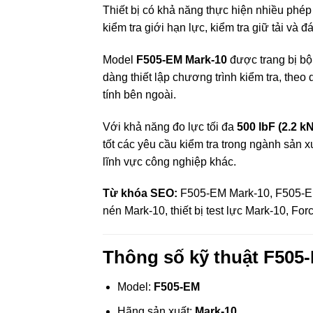
Thiết bị có khả năng thực hiện nhiều phép 
kiểm tra giới hạn lực, kiểm tra giữ tải và 
Model
F505-EM Mark-10
được trang bị bộ
dàng thiết lập chương trình kiểm tra, theo
tính bên ngoài.
Với khả năng đo lực tối đa
500 lbF (2.2 kN
tốt các yêu cầu kiểm tra trong ngành sản xu
lĩnh vực công nghiệp khác.
Từ khóa SEO:
F505-EM Mark-10, F505-EM 
nén Mark-10, thiết bị test lực Mark-10, F
Thông số kỹ thuật F505
Model:
F505-EM
Hãng sản xuất:
Mark-10