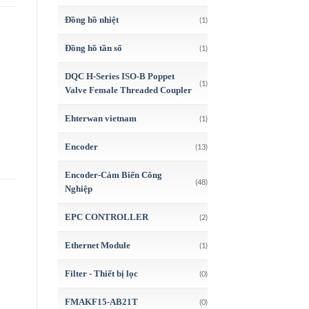
Đồng hồ nhiệt
(1)
Đồng hồ tần số
(1)
DQC H-Series ISO-B Poppet
(1)
Valve Female Threaded Coupler
Ehterwan vietnam
(1)
Encoder
(13)
Encoder-Cảm Biến Công
(48)
Nghiệp
EPC CONTROLLER
(2)
Ethernet Module
(1)
Filter - Thiết bị lọc
(0)
FMAKF15-AB21T
(0)