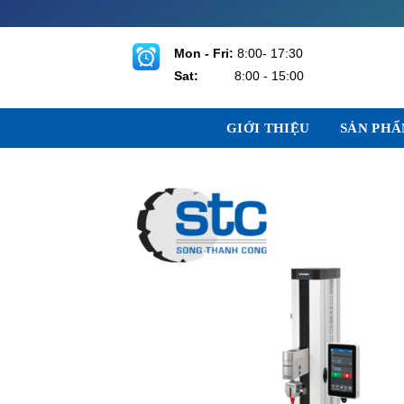
Bỏ
qua
nội
Mon - Fri:
8:00- 17:30
dung
Sat:
8:00 - 15:00
GIỚI THIỆU
SẢN PH