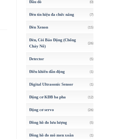
Đầu dò
(0)
Đèn tín hiệu đa chức năng
(7)
Đèn Xenon
(15)
Đèn, Còi Báo Động (Chống
(26)
Cháy Nổ)
Detector
(5)
Điều khiển dẫn động
(1)
Digital Ultrasonic Sensor
(1)
Động cơ KĐB ba pha
(12)
Động cơ servo
(26)
Đồng hồ đo lưu lượng
(5)
Đồng hồ đo mô men xoắn
(1)