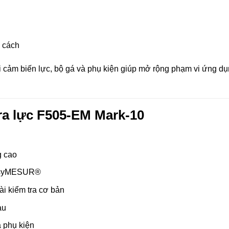
g cách
ại cảm biến lực, bộ gá và phụ kiện giúp mở rộng phạm vi ứng d
ra lực F505-EM Mark-10
g cao
EasyMESUR®
ài kiểm tra cơ bản
au
 phụ kiện