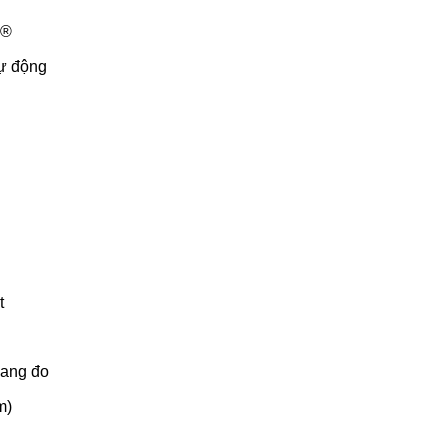
R®
tự động
t
hang đo
m)