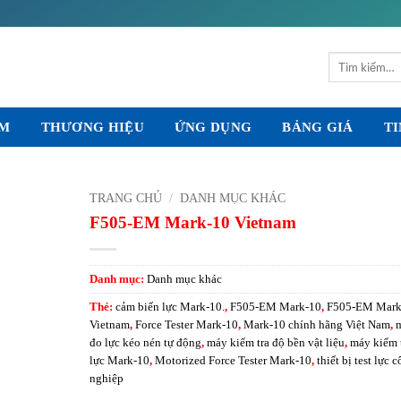
Tìm
kiếm:
ẨM
THƯƠNG HIỆU
ỨNG DỤNG
BẢNG GIÁ
TI
TRANG CHỦ
/
DANH MỤC KHÁC
F505-EM Mark-10 Vietnam
Danh mục:
Danh mục khác
Thẻ:
cảm biến lực Mark-10.
,
F505-EM Mark-10
,
F505-EM Mark
Vietnam
,
Force Tester Mark-10
,
Mark-10 chính hãng Việt Nam
,
đo lực kéo nén tự động
,
máy kiểm tra độ bền vật liệu
,
máy kiểm 
lực Mark-10
,
Motorized Force Tester Mark-10
,
thiết bị test lực 
nghiệp