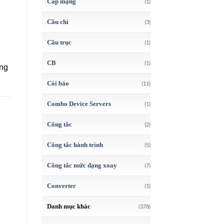
Cáp mạng
(1)
Cầu chì
(3)
Cầu trục
(1)
CB
(1)
ụng
Còi báo
(11)
Combo Device Servers
(1)
Công tắc
(2)
Công tắc hành trình
(5)
Công tắc mức dạng xoay
(7)
Converter
(1)
Danh mục khác
(378)