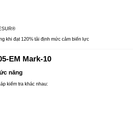
yMESUR®
g khi đạt 120% tải định mức cảm biến lực
505-EM Mark-10
hức năng
p kiểm tra khác nhau: