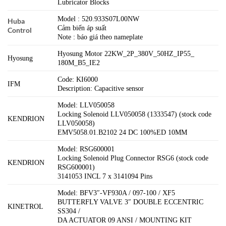
Lubricator Blocks
Model : 520.933S07L00NW
Huba
Cảm biến áp suất
Control
Note : báo giá theo nameplate
Hyosung Motor 22KW_2P_380V_50HZ_IP55_
Hyosung
180M_B5_IE2
Code: KI6000
IFM
Description: Capacitive sensor
Model: LLV050058
Locking Solenoid LLV050058 (1333547) (stock code
KENDRION
LLV050058)
EMV5058.01.B2102 24 DC 100%ED 10MM
Model: RSG600001
Locking Solenoid Plug Connector RSG6 (stock code
KENDRION
RSG600001)
3141053 INCL 7 x 3141094 Pins
Model: BFV3″-VF930A / 097-100 / XF5
BUTTERFLY VALVE 3″ DOUBLE ECCENTRIC
KINETROL
SS304 /
DA ACTUATOR 09 ANSI / MOUNTING KIT