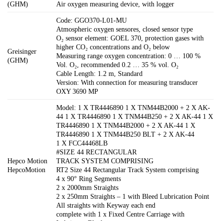
(GHM)
Air oxygen measuring device, with logger
Code: GGO370-L01-MU
Atmospheric oxygen sensores, closed sensor type
O₂ sensor element: GOEL 370, protection gases with
higher CO₂ concentrations and O₂ below
Greisinger
Measuring range oxygen concentration: 0 … 100 %
(GHM)
Vol. O₂, recommended 0.2 … 35 % vol. O₂
Cable Length: 1.2 m, Standard
Version: With connection for measuring transducer
OXY 3690 MP
Model: 1 X TR4446890 1 X TNM44B2000 + 2 X AK-
44 1 X TR4446890 1 X TNM44B250 + 2 X AK-44 1 X
TR4446890 1 X TNM44B2000 + 2 X AK-44 1 X
TR4446890 1 X TNM44B250 BLT + 2 X AK-44
1 X FCC44468LB
#SIZE 44 RECTANGULAR
Hepco Motion
TRACK SYSTEM COMPRISING
HepcoMotion
RT2 Size 44 Rectangular Track System comprising
4 x 90° Ring Segments
2 x 2000mm Straights
2 x 250mm Straights – 1 with Bleed Lubrication Point
All straights with Keyway each end
complete with 1 x Fixed Centre Carriage with