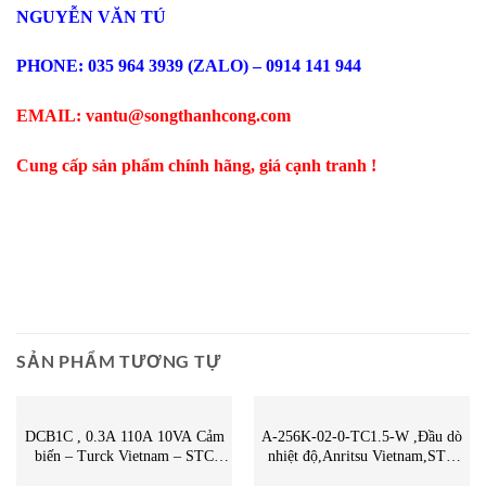
NGUYỄN VĂN TÚ
PHONE: 035 964 3939 (ZALO) – 0914 141 944
EMAIL: vantu@songthanhcong.com
Cung cấp sản phẩm chính hãng, giá cạnh tranh !
SẢN PHẨM TƯƠNG TỰ
CẢM BIẾN
CẢM BIẾN
DCB1C , 0.3A 110A 10VA Cảm
A-256K-02-0-TC1.5-W ,Đầu dò
biến – Turck Vietnam – STC
nhiệt độ,Anritsu Vietnam,STC
Vietnam | DCB1C Turck Vietnam
Vietnam