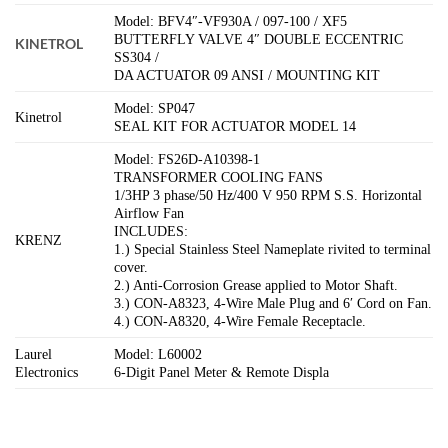
Model: BFV4″-VF930A / 097-100 / XF5
BUTTERFLY VALVE 4″ DOUBLE ECCENTRIC
KINETROL
SS304 /
DA ACTUATOR 09 ANSI / MOUNTING KIT
Model: SP047
Kinetrol
SEAL KIT FOR ACTUATOR MODEL 14
Model: FS26D-A10398-1
TRANSFORMER COOLING FANS
1/3HP 3 phase/50 Hz/400 V 950 RPM S.S. Horizontal
Airflow Fan
INCLUDES:
KRENZ
1.) Special Stainless Steel Nameplate rivited to terminal
cover.
2.) Anti-Corrosion Grease applied to Motor Shaft.
3.) CON-A8323, 4-Wire Male Plug and 6′ Cord on Fan.
4.) CON-A8320, 4-Wire Female Receptacle.
Laurel
Model: L60002
Electronics
6-Digit Panel Meter & Remote Displa