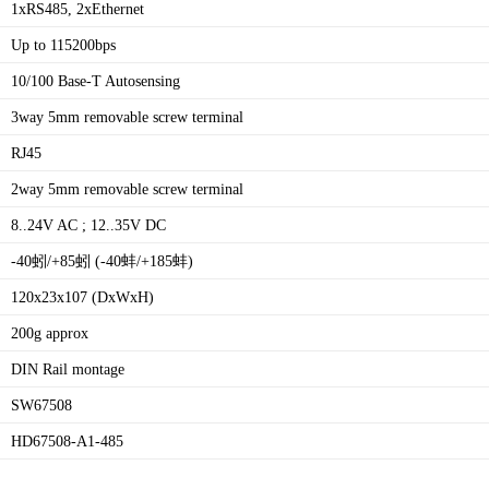
1xRS485, 2xEthernet
Up to 115200bps
10/100 Base-T Autosensing
3way 5mm removable screw terminal
RJ45
2way 5mm removable screw terminal
8..24V AC ; 12..35V DC
-40蚓/+85蚓 (-40蚌/+185蚌)
120x23x107 (DxWxH)
200g approx
DIN Rail montage
SW67508
HD67508-A1-485