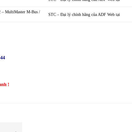
– MultiMaster M-Bus /
STC – Đại lý chính hãng của ADF Web tại
944
anh !
THIẾT BỊ MẠNG CÔNG NGHIỆP