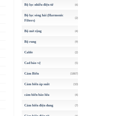
Bộ lọc nhiễu điện từ
(6)
Bộ lọc sóng hài (Harmonic
(2)
Filters)
Bộ mở rộng
(4)
Bộ rung
(9)
Cable
(2)
Cad bảo vệ
(5)
Cảm Biến
(1887)
Cảm biến áp suất
(10)
cảm biến báo lửa
(4)
Cảm biến điện dung
(7)
Cảm biến điện từ
(1)