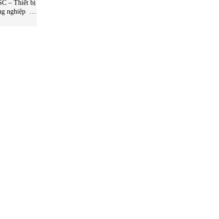
 – Thiết bị
ng nghiệp –
tnam