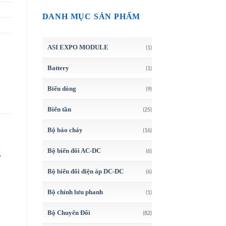
DANH MỤC SẢN PHẨM
ASI EXPO MODULE
(1)
Battery
(1)
Biến dòng
(9)
Biến tần
(25)
Bộ báo cháy
(16)
g
Bộ biến đổi AC-DC
(6)
Bộ biến đổi điện áp DC-DC
(6)
Bộ chỉnh lưu phanh
(1)
Bộ Chuyển Đổi
(82)