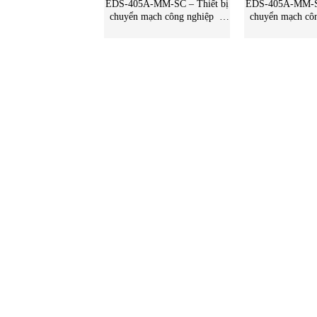
EDS-405A-MM-SC – Thiết bị
EDS-405A-MM-SC
chuyển mạch công nghiệp –
chuyển mạch cô
Moxa Vietnam
Moxa Vie