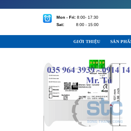
Bỏ
qua
nội
Mon - Fri:
8:00- 17:30
dung
Sat:
8:00 - 15:00
GIỚI THIỆU
SẢN PH