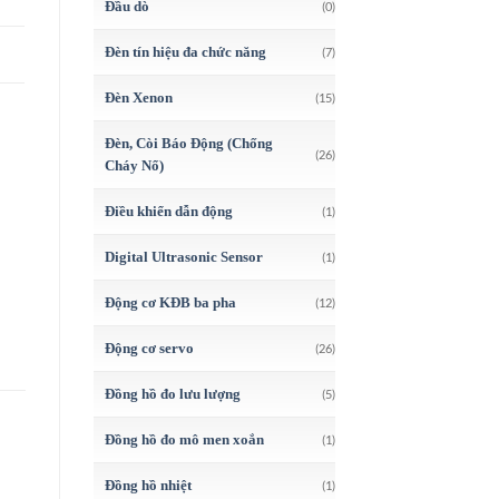
Đầu dò
(0)
Đèn tín hiệu đa chức năng
(7)
Đèn Xenon
(15)
Đèn, Còi Báo Động (Chống
(26)
Cháy Nổ)
Điều khiển dẫn động
(1)
Digital Ultrasonic Sensor
(1)
Động cơ KĐB ba pha
(12)
Động cơ servo
(26)
Đồng hồ đo lưu lượng
(5)
Đồng hồ đo mô men xoắn
(1)
Đồng hồ nhiệt
(1)