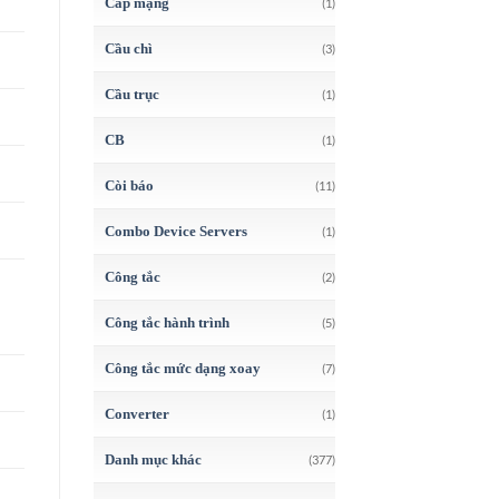
Cáp mạng
(1)
Cầu chì
(3)
Cầu trục
(1)
CB
(1)
Còi báo
(11)
Combo Device Servers
(1)
Công tắc
(2)
Công tắc hành trình
(5)
Công tắc mức dạng xoay
(7)
Converter
(1)
Danh mục khác
(377)