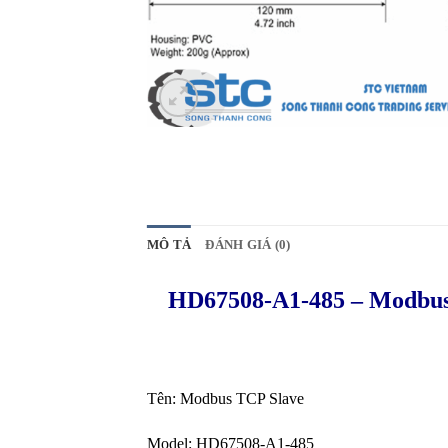
MÔ TẢ
ĐÁNH GIÁ (0)
HD67508-A1-485 – Modbus
Tên:
Modbus TCP Slave
Model:
HD67508-A1-485