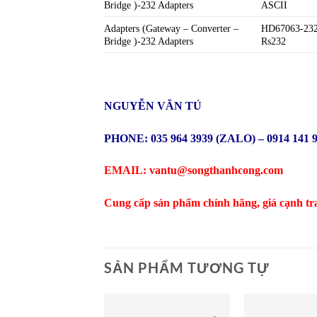
Bridge )-232 Adapters
ASCII
Adapters (Gateway – Converter –
HD67063-232 
Bridge )-232 Adapters
Rs232
NGUYỄN VĂN TÚ
PHONE: 035 964 3939 (ZALO) – 0914 141 
EMAIL: vantu@songthanhcong.com
Cung cấp sản phẩm chính hãng, giá cạnh tr
SẢN PHẨM TƯƠNG TỰ
THIẾT BỊ MẠNG CÔNG NGHIỆP