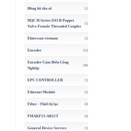
Đồng hồ tần số
(1)
DQC H-Series ISO-B Poppet
(1)
Valve Female Threaded Coupler
Ehterwan vietnam
(1)
Encoder
(13)
Encoder-Cảm Biến Công
(48)
Nghiệp
EPC CONTROLLER
(1)
Ethernet Module
(1)
Filter - Thiết bị lọc
(0)
FMAKF15-AB21T
(0)
General Device Servers
(1)