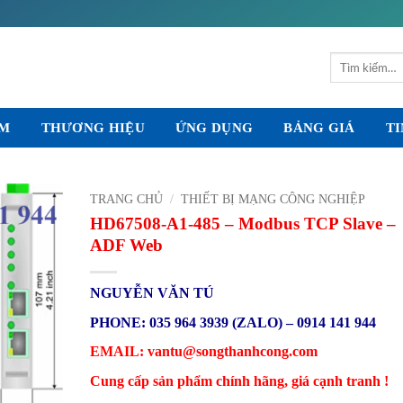
Tìm
kiếm:
ẨM
THƯƠNG HIỆU
ỨNG DỤNG
BẢNG GIÁ
TI
TRANG CHỦ
/
THIẾT BỊ MẠNG CÔNG NGHIỆP
HD67508-A1-485 – Modbus TCP Slave –
ADF Web
NGUYỄN VĂN TÚ
PHONE: 035 964 3939 (ZALO) – 0914 141 944
EMAIL: vantu@songthanhcong.com
Cung cấp sản phẩm chính hãng, giá cạnh tranh !