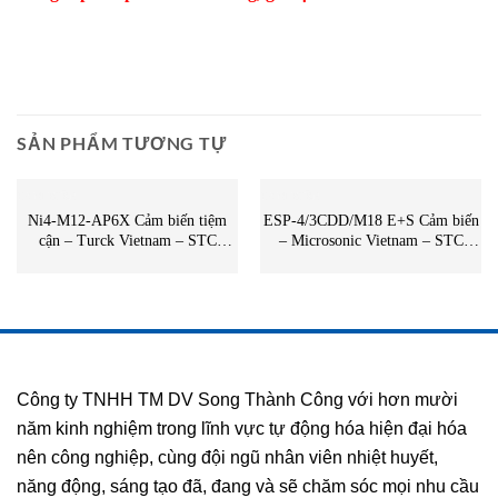
SẢN PHẨM TƯƠNG TỰ
CẢM BIẾN
CẢM BIẾN
Ni4-M12-AP6X Cảm biến tiệm
ESP-4/3CDD/M18 E+S Cảm biến
cận – Turck Vietnam – STC
– Microsonic Vietnam – STC
Vietnam | Ni4-M12-AP6X Turck
Vietnam | ESP-4/3CDD/M18 E+S
Microsonic
Công ty TNHH TM DV Song Thành Công với hơn mười
năm kinh nghiệm trong lĩnh vực tự động hóa hiện đại hóa
nên công nghiệp, cùng đội ngũ nhân viên nhiệt huyết,
năng động, sáng tạo đã, đang và sẽ chăm sóc mọi nhu cầu