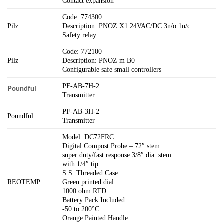
Contact expansion
Code: 774300
Pilz
Description: PNOZ X1 24VAC/DC 3n/o 1n/c
Safety relay
Code: 772100
Pilz
Description: PNOZ m B0
Configurable safe small controllers
PF-AB-7H-2
Poundful
Transmitter
PF-AB-3H-2
Poundful
Transmitter
Model: DC72FRC
Digital Compost Probe – 72″ stem
super duty/fast response 3/8″ dia. stem
with 1/4″ tip
S.S. Threaded Case
REOTEMP
Green printed dial
1000 ohm RTD
Battery Pack Included
-50 to 200°C
Orange Painted Handle