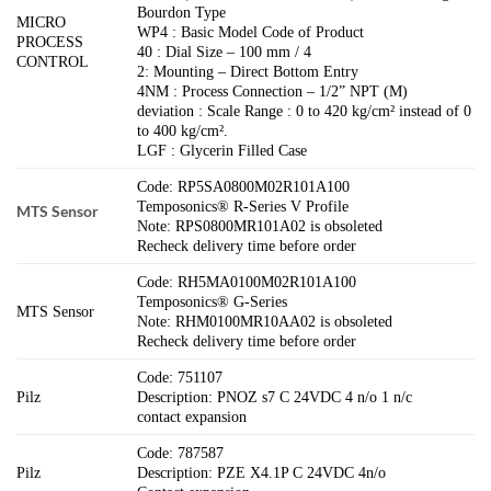
Bourdon Type
MICRO
WP4 : Basic Model Code of Product
PROCESS
40 : Dial Size – 100 mm / 4
CONTROL
2: Mounting – Direct Bottom Entry
4NM : Process Connection – 1/2” NPT (M)
deviation : Scale Range : 0 to 420 kg/cm² instead of 0
to 400 kg/cm².
LGF : Glycerin Filled Case
Code: RP5SA0800M02R101A100
Temposonics® R-Series V Profile
MTS Sensor
Note: RPS0800MR101A02 is obsoleted
Recheck delivery time before order
Code: RH5MA0100M02R101A100
Temposonics® G-Series
MTS Sensor
Note: RHM0100MR10AA02 is obsoleted
Recheck delivery time before order
Code: 751107
Pilz
Description: PNOZ s7 C 24VDC 4 n/o 1 n/c
contact expansion
Code: 787587
Pilz
Description: PZE X4.1P C 24VDC 4n/o