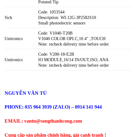
Pointed Tip
Code: 1053544
Sick
Description: WL12G-3P2582S10
Small photoelectric sensors
Code: V1040-T20B
Unitronics
V1040 COLOR OPLC,10.4″ ,TOUCH
Note: recheck delivery time before order
Code: V200-18-E2B
Unitronics
IO MODULE,16/14 IN/OUT,ISO, ANA
Note: recheck delivery time before order
NGUYỄN VĂN TÚ
PHONE: 035 964 3939 (ZALO) – 0914 141 944
EMAIL: vantu@songthanhcong.com
Cung cấp sản phẩm chính hãng, giá cạnh tranh !