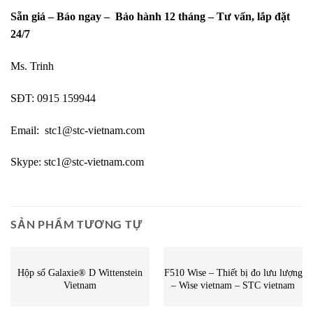
Sẵn giá – Báo ngay – Bảo hành 12 tháng – Tư vấn, lắp đặt
24/7
Ms. Trinh
SĐT:
0915 159944
Email:
stc1@stc-vietnam.com
Skype:
stc1@stc-vietnam.com
SẢN PHẨM TƯƠNG TỰ
DANH MỤC KHÁC
DANH MỤC KHÁC
Hộp số Galaxie® D Wittenstein
F510 Wise – Thiết bị đo lưu lượng
Vietnam
– Wise vietnam – STC vietnam