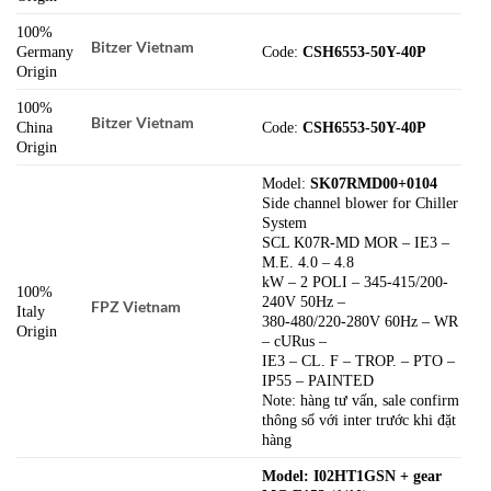
100%
Bitzer Vietnam
Germany
Code:
CSH6553-50Y-40P
Origin
100%
Bitzer Vietnam
China
Code:
CSH6553-50Y-40P
Origin
Model:
SK07RMD00+0104
Side channel blower for Chiller
System
SCL K07R-MD MOR – IE3 –
M.E. 4.0 – 4.8
kW – 2 POLI – 345-415/200-
100%
240V 50Hz –
FPZ Vietnam
Italy
380-480/220-280V 60Hz – WR
Origin
– cURus –
IE3 – CL. F – TROP. – PTO –
IP55 – PAINTED
Note: hàng tư vấn, sale confirm
thông số với inter trước khi đặt
hàng
Model: I02HT1GSN + gear