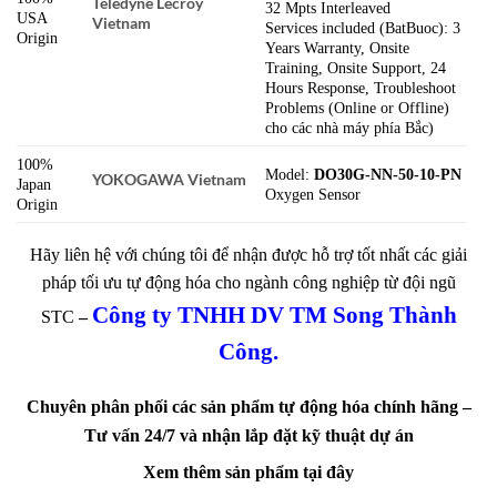
Teledyne Lecroy
32 Mpts Interleaved
USA
Vietnam
Services included (BatBuoc): 3
Origin
Years Warranty, Onsite
Training, Onsite Support, 24
Hours Response, Troubleshoot
Problems (Online or Offline)
cho các nhà máy phía Bắc)
100%
Model:
DO30G-NN-50-10-PN
YOKOGAWA Vietnam
Japan
Oxygen Sensor
Origin
Hãy liên hệ với chúng tôi để nhận được hỗ trợ tốt nhất các giải
pháp tối ưu tự động hóa cho ngành công nghiệp từ đội ngũ
Công ty TNHH DV TM Song Thành
STC
–
Công.
Chuyên phân phối các sản phẩm tự động hóa chính hãng –
Tư vấn 24/7 và nhận lắp đặt kỹ thuật dự án
Xem
thêm sản phẩm tại đây