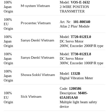
100%
Model:
VOS-E-1632
M-system Vietnam
Japan
2-WIRE POSITION
Origin
TRANSMITTER
100%
Art. Nr:
101-800340
Procentec Vietnam
EU
Atlas 2 Plus/ Module
Origin
100%
Model:
T720-012EL0
Sanyo Denki Vietnam
Japan
DC Servo Motor
Origin
200W, Encorder 2000P/R type
100%
Model:
T730-012EL8
Sanyo Denki Vietnam
Japan
DC Servo Motor
Origin
300W, Encorder 1000P/R type
100%
Model:
1332B
Showa Sokki Vietnam
Japan
Digital Vibration Meter
Origin
Code:
1200586
100%
Description:
M40S-
Sick Vietnam
EU
65A105AA0
Origin
Multiple light beam safety
device