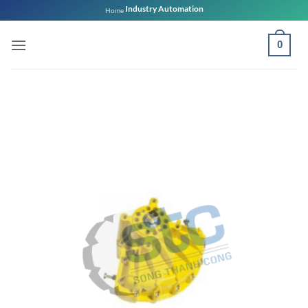
Bỏ
Industry Automation
Home
qua
nội
0
dung