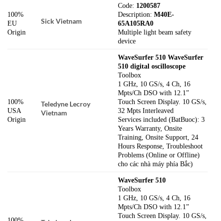
Code:
1200587
100%
Description:
M40E-
Sick Vietnam
EU
65A105RA0
Origin
Multiple light beam safety
device
WaveSurfer 510 WaveSurfer
510 digital oscilloscope
Toolbox
1 GHz, 10 GS/s, 4 Ch, 16
Mpts/Ch DSO with 12.1”
100%
Touch Screen Display. 10 GS/s,
Teledyne Lecroy
USA
32 Mpts Interleaved
Vietnam
Origin
Services included (BatBuoc): 3
Years Warranty, Onsite
Training, Onsite Support, 24
Hours Response, Troubleshoot
Problems (Online or Offline)
cho các nhà máy phía Bắc)
WaveSurfer 510
Toolbox
1 GHz, 10 GS/s, 4 Ch, 16
Mpts/Ch DSO with 12.1”
Touch Screen Display. 10 GS/s,
100%