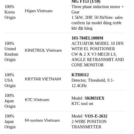
MG F153 (1/10)
100%
Three phase induction motor +
Higen Vietnam
Korea
Gear
Origin
1.5kW, 2HP, 50 HzNote: sales
confirm lại model đúng trước
khi đặt hàng
103-704EL1000M
100%
ACTUATOR MODEL 10 DIN
United
WITH EL POSITIONER
KINETROL Vietnam
Kindom
CW & 2 X V3 MECH LS,
Origin
ANGLE RETRANSMIT AND
CONE MONITOR
100%
KTH0112
KRYTAR VIETNAM
USA
Detector, Threshold, 0.1-
Origin
12.4GHz
100%
Model:
SK8031EX
KTC Vietnam
Japan
KTC tool set
Origin
100%
Model:
VOS-E-2632
M-system Vietnam
Japan
2-WIRE POSITION
Origin
TRANSMITTER