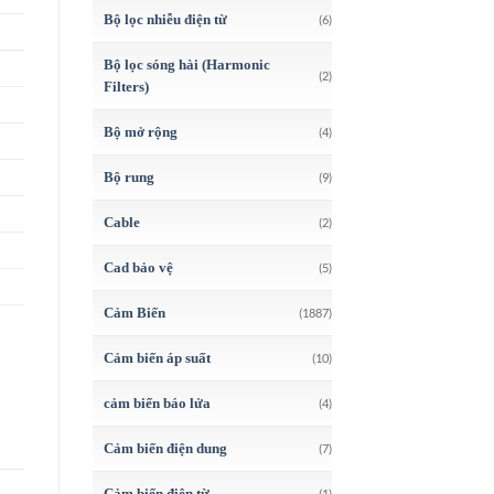
Bộ lọc nhiễu điện từ
(6)
Bộ lọc sóng hài (Harmonic
(2)
Filters)
Bộ mở rộng
(4)
Bộ rung
(9)
Cable
(2)
Cad bảo vệ
(5)
Cảm Biến
(1887)
Cảm biến áp suất
(10)
cảm biến báo lửa
(4)
Cảm biến điện dung
(7)
Cảm biến điện từ
(1)