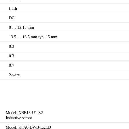
flush
DC
0 … 12.15 mm
13.5 … 16.5 mm typ. 15 mm
0.3
0.3
0.7
2-wire
Model: NBB15-U1-Z2
Inductive sensor
Model: KFA6-DWB-Ex1.D