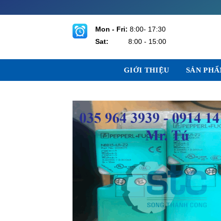
Bỏ
qua
nội
Mon - Fri:
8:00- 17:30
dung
Sat:
8:00 - 15:00
GIỚI THIỆU
SẢN PH