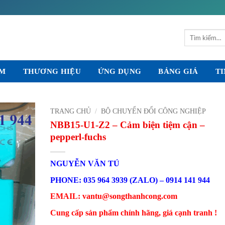
Tìm
kiếm:
ẨM
THƯƠNG HIỆU
ỨNG DỤNG
BẢNG GIÁ
TI
TRANG CHỦ
/
BỘ CHUYỂN ĐỔI CÔNG NGHIỆP
NBB15-U1-Z2 – Cảm biện tiệm cận –
pepperl-fuchs
NGUYỄN VĂN TÚ
PHONE: 035 964 3939 (ZALO) – 0914 141 944
EMAIL: vantu@songthanhcong.com
Cung cấp sản phẩm chính hãng, giá cạnh tranh !