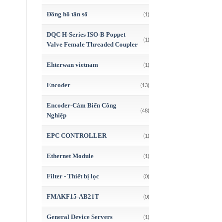
Đồng hồ tần số
(1)
DQC H-Series ISO-B Poppet
(1)
Valve Female Threaded Coupler
Ehterwan vietnam
(1)
Encoder
(13)
Encoder-Cảm Biến Công
(48)
Nghiệp
EPC CONTROLLER
(1)
Ethernet Module
(1)
Filter - Thiết bị lọc
(0)
FMAKF15-AB21T
(0)
General Device Servers
(1)