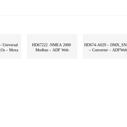
BỘ CHUYỂN ĐỔI CÔNG NGHIỆP
BỘ CHUYỂN ĐỔI CÔNG NGHIỆP
– Universal
HD67222 -NMEA 2000
HD674-A029 – DMX_S
I_Os – Moxa
Modbus – ADF Web
– Converter – ADFWe