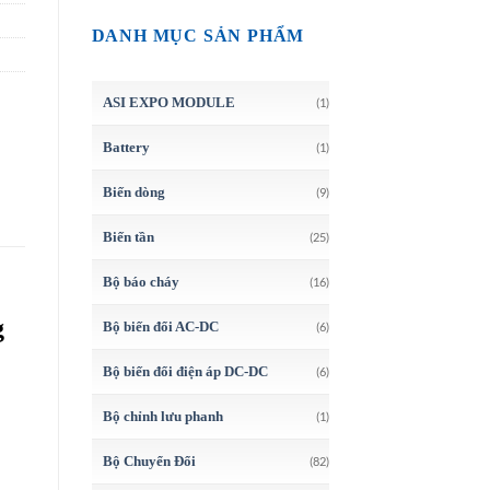
DANH MỤC SẢN PHẨM
ASI EXPO MODULE
(1)
Battery
(1)
Biến dòng
(9)
Biến tần
(25)
Bộ báo cháy
(16)
g
Bộ biến đổi AC-DC
(6)
Bộ biến đổi điện áp DC-DC
(6)
Bộ chỉnh lưu phanh
(1)
Bộ Chuyển Đổi
(82)