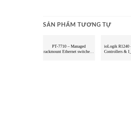
SẢN PHẨM TƯƠNG TỰ
BỘ CHUYỂN ĐỔI CÔNG NGHIỆP
PT-7710 – Managed
ioLogik R1240 
rackmount Ethernet switches –
Controllers & 
Moxa