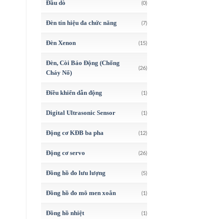
Đầu dò
(0)
Đèn tín hiệu đa chức năng
(7)
Đèn Xenon
(15)
Đèn, Còi Báo Động (Chống
(26)
Cháy Nổ)
Điều khiển dẫn động
(1)
Digital Ultrasonic Sensor
(1)
Động cơ KĐB ba pha
(12)
Động cơ servo
(26)
Đồng hồ đo lưu lượng
(5)
Đồng hồ đo mô men xoắn
(1)
Đồng hồ nhiệt
(1)