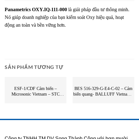
Panametrics OXY.IQ-111-000
là giải pháp đầu tư thông minh.
Nó giúp doanh nghiệp của bạn kiểm soát Oxy hiệu quả, hoạt
động an toàn và bền vững hơn.
SẢN PHẨM TƯƠNG TỰ
CẢM BIẾN
CẢM BIẾN
ESF-1/CDF Cảm biến –
BES 516-329-G-E4-C-02 – Cảm
Microsonic Vietnam – STC
biến quang- BALLUFF Vietnam –
Vietnam | ESF-1/CDF Microsonic
STC Vietnam | BES 516-329-G-
E4-C-02 BALLUFF
Công ty TNHH TM DV Song Thành Công với hơn mười