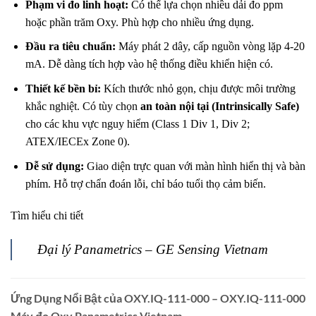
Phạm vi đo linh hoạt:
Có thể lựa chọn nhiều dải đo ppm
hoặc phần trăm Oxy. Phù hợp cho nhiều ứng dụng.
Đầu ra tiêu chuẩn:
Máy phát 2 dây, cấp nguồn vòng lặp 4-20
mA. Dễ dàng tích hợp vào hệ thống điều khiển hiện có.
Thiết kế bền bỉ:
Kích thước nhỏ gọn, chịu được môi trường
khắc nghiệt. Có tùy chọn
an toàn nội tại (Intrinsically Safe)
cho các khu vực nguy hiểm (Class 1 Div 1, Div 2;
ATEX/IECEx Zone 0).
Dễ sử dụng:
Giao diện trực quan với màn hình hiển thị và bàn
phím. Hỗ trợ chẩn đoán lỗi, chỉ báo tuổi thọ cảm biến.
Tìm hiểu chi tiết
Đại lý Panametrics – GE Sensing Vietnam
Ứng Dụng Nổi Bật của OXY.IQ-111-000 – OXY.IQ-111-000
Máy đo Oxy Panametrics Vietnam