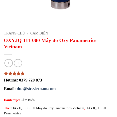
TRANG CHỦ
/
CẢM BIẾN
OXY.IQ-111-000 Máy đo Oxy Panametrics
Vietnam
5
1
trên 5
Hotline: 0379 720 873
dựa trên
đánh giá
Email:
duc@stc-vietnam.com
Danh mục:
Cảm Biến
Thẻ:
OXY.IQ-111-000 Máy đo Oxy Panametrics Vietnam
,
OXY.IQ-111-000
Panametrics