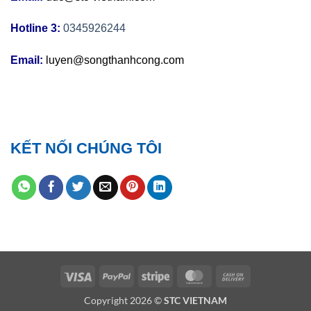
Hotline 3:
0345926244
Email:
luyen@songthanhcong.com
KẾT NỐI CHÚNG TÔI
Visa
PayPal
Stripe
MasterCard
Cash
On
Copyright 2026 ©
STC VIETNAM
Delivery