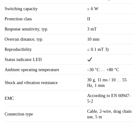
Switching capacity
≤ 6 W
Protection class
II
Response sensitivity, typ.
3 mT
Overrun distance, typ.
10 mm
Reproducibility
≤ 0.1 mT 3)
Status indicator LED
Ambient operating temperature
–30 °C … +80 °C
30 g, 11 ms / 10 … 55
Shock and vibration resistance
Hz, 1 mm
According to EN 60947-
EMC
5-2
Cable, 2-wire, drag chain
Connection type
use, 5 m