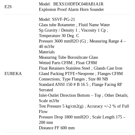
Model: BEXS110DFDC048AB1A1R
E2S
Explosion Proof Alarm Horn Sounder
Model: SSVF-PG-21
Glass tube Rotameter ; Fluid Name Water
Sp.Gravity / Density 1 ; Viscosity 1 Cp ;
Temperature 30 Deg. C
Pressure 3600 mmH2O (G) ; Measuring Range 4 –
40 m3/hr
Materials
Measuring Tube Borosilicate Glass
Wetted Parts CF8M ; Float CF8M
Float Retainers Stainless Steel ; Glands Cast Iron
EUREKA
Gland Packing PTFE+Neoprene ; Flanges CF8M
Connections; Type Flanges ; Size 80 NB
Standard ANSI 150 # B 16.5 ; Flange Facing RF
Serrated
Inlet-Outlet Direction Bottom – Top ; Other Details;
Scale m3/hr
Test Pressure 5 kg/cm2(g) ; Accuracy +/-2 % of Full
Flow
Pressure Drop 1800 mmH2O ; Scale Length 175 –
200 mm
Distance FF 600 mm