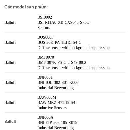
Các model sản phẩm:
BSI0002
Balluff
BSI R11A0-XB-CXS045-S75G
Sensors
BOS008F
Balluff
BOS 26K-PA-1LHC-S4-C
Diffuse sensor with background suppression
BMF0070
Balluff
BMF 307K-PS-C-2-S49-00,2
Diffuse sensor with background suppression
BNI005T
Balluff
BNI IOL-302-S01-K006
Industrial Networking
BAW003M
Balluff
BAW MKZ-471.19-S4
Inductive Sensors
BNI006A
Balluff
BNI EIP-508-105-Z015
Industrial Networking