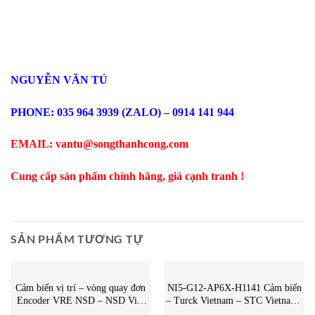
NGUYỄN VĂN TÚ
PHONE: 035 964 3939 (ZALO) – 0914 141 944
EMAIL: vantu@songthanhcong.com
Cung cấp sản phẩm chính hãng, giá cạnh tranh !
SẢN PHẨM TƯƠNG TỰ
CẢM BIẾN
CẢM BIẾN
Cảm biến vị trí – vòng quay đơn
NI5-G12-AP6X-H1141 Cảm biến
Encoder VRE NSD – NSD Việt
– Turck Vietnam – STC Vietnam |
Nam
NI5-G12-AP6X-H1141 Turck