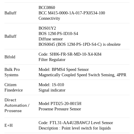
BCC0860
Balluff
BCC M415-0000-1A-017-PX0534-100
Connectivity
BOS01Y2
BOS 12M-PS-ID10-S4
Balluff
Diffuse sensor
BOS0045 (BOS 12M-PS-1PD-S4-C) is obsolete
Code: SH06-FR-SR-MD-10-X4-K84
Bifold
Filter Regulator
Bulk Pro
Model: BPMS4 Speed Sensor
Systems
Magnetically Coupled Speed Switch Sensing, 4PPR
Citizen
Model: 1S-010
Finedevice
Signal indicator
Direct
Model PTD25-20-0015H
Automation /
Prosense Pressure Sensor
Prosense
Code: FTL31-AA4U2BAWCJ Level Sensor
E+H
Description : Point level switch for liquids