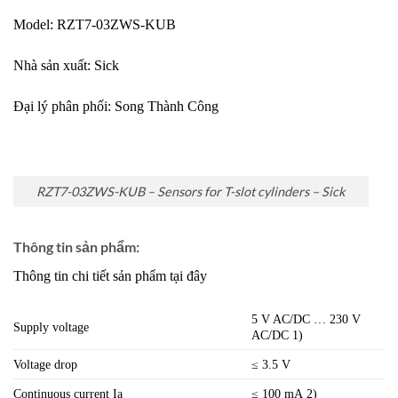
Model:
RZT7-03ZWS-KUB
Nhà sản xuất:
Sick
Đại lý phân phối:
Song Thành Công
RZT7-03ZWS-KUB – Sensors for T-slot cylinders – Sick
Thông tin sản phẩm:
Thông tin chi tiết sản phẩm tại đây
5 V AC/DC … 230 V
Supply voltage
AC/DC 1)
Voltage drop
≤ 3.5 V
Continuous current Ia
≤ 100 mA 2)