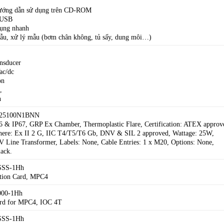
ướng dẫn sử dụng trên CD-ROM
 USB
dụng nhanh
ẫu, xử lý mẫu (bơm chân không, tủ sấy, dung môi…)
ansducer
ac/dc
on
,
n
G25100N1BNN
6 & IP67, GRP Ex Chamber, Thermoplastic Flare, Certification: ATEX approv
ere: Ex II 2 G, IIC T4/T5/T6 Gb, DNV & SIL 2 approved, Wattage: 25W,
V Line Transformer, Labels: None, Cable Entries: 1 x M20, Options: None,
lack.
-SSS-1Hh
ction Card, MPC4
000-1Hh
ard for MPC4, IOC 4T
-SSS-1Hh