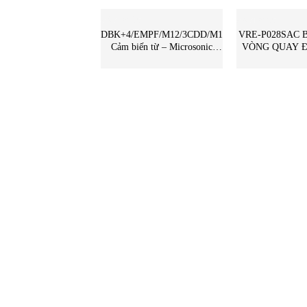
CẢM BIẾN
CẢM BIẾN
DBK+4/EMPF/M12/3CDD/M18
VRE-P028SAC 
Cảm biến từ – Microsonic
VÒNG QUAY 
Vietnam – STC Vietnam |
SENSOR NSD G
DBK+4/EMPF/M12/3CDD/M18
Vietnam | VRE-P028SAC
Microsonic
NSD