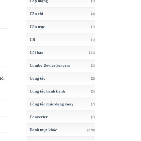
Cáp mạng
(1)
Cầu chì
(3)
Cầu trục
(1)
CB
(1)
Còi báo
(11)
Combo Device Servers
(1)
ed,
Công tắc
(2)
Công tắc hành trình
(5)
Công tắc mức dạng xoay
(7)
Converter
(1)
Danh mục khác
(378)