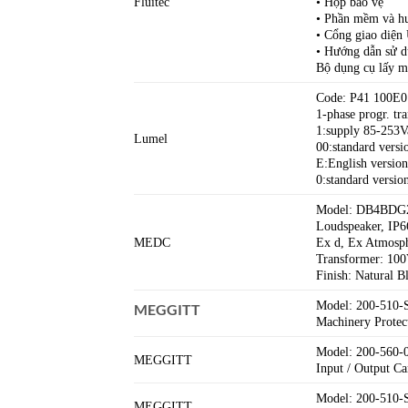
Fluitec
• Hộp bảo vệ
• Phần mềm và h
• Cổng giao diện
• Hướng dẫn sử 
Bộ dụng cụ lấy m
Code: P41 100E0
1-phase progr. tr
1:supply 85-253V
Lumel
00:standard versi
E:English version
0:standard versio
Model: DB4BD
Loudspeaker, IP6
MEDC
Ex d, Ex Atmosph
Transformer: 100
Finish: Natural B
Model: 200-510
MEGGITT
Machinery Prote
Model: 200-560-
MEGGITT
Input / Output C
Model: 200-510
MEGGITT