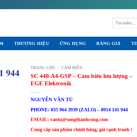
Tìm
kiếm:
ẨM
THƯƠNG HIỆU
ỨNG DỤNG
BẢNG GIÁ
TI
TRANG CHỦ
/
CẢM BIẾN
SC 440-A4-GSP – Cảm biến lưu lượng –
EGE Elektronik
NGUYỄN VĂN TÚ
PHONE: 035 964 3939 (ZALO) – 0914 141 944
EMAIL: vantu@songthanhcong.com
Cung cấp sản phẩm chính hãng, giá cạnh tranh !