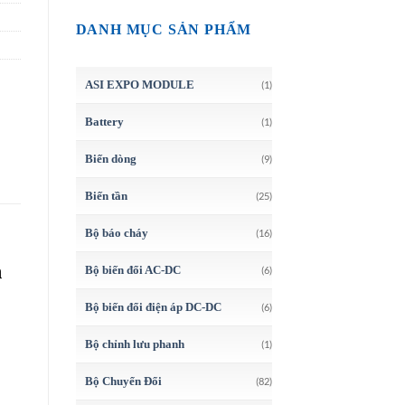
DANH MỤC SẢN PHẨM
ASI EXPO MODULE
(1)
Battery
(1)
Biến dòng
(9)
Biến tần
(25)
Bộ báo cháy
(16)
h
Bộ biến đổi AC-DC
(6)
Bộ biến đổi điện áp DC-DC
(6)
Bộ chỉnh lưu phanh
(1)
Bộ Chuyển Đổi
(82)