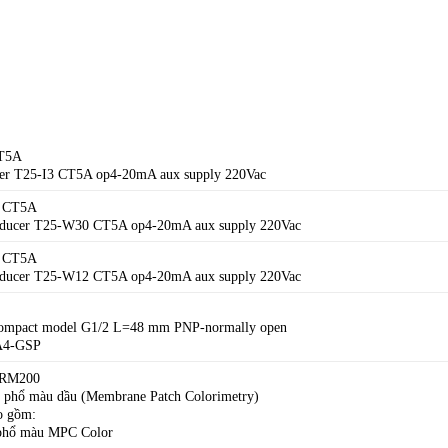
CT5A
cer T25-I3 CT5A op4-20mA aux supply 220Vac
0 CT5A
sducer T25-W30 CT5A op4-20mA aux supply 220Vac
2 CT5A
sducer T25-W12 CT5A op4-20mA aux supply 220Vac
 compact model G1/2 L=48 mm PNP-normally open
-A4-GSP
RM200
g phổ màu dầu (Membrane Patch Colorimetry)
ao gồm:
 phổ màu MPC Color