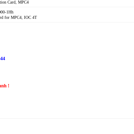
ction Card, MPC4
000-1Hh
ard for MPC4, IOC 4T
944
anh !