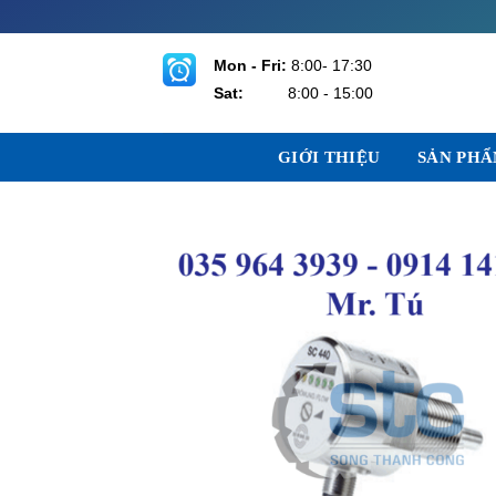
Bỏ
qua
nội
Mon - Fri:
8:00- 17:30
dung
Sat:
8:00 - 15:00
GIỚI THIỆU
SẢN PH