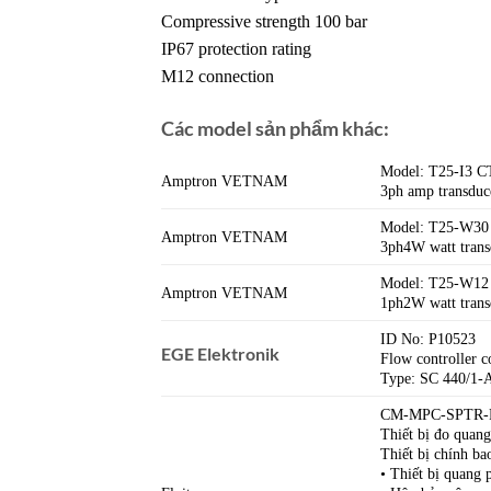
Compressive strength 100 bar
IP67 protection rating
M12 connection
Các model sản phẩm khác:
Model: T25-I3 
Amptron VETNAM
3ph amp transdu
Model: T25-W3
Amptron VETNAM
3ph4W watt tran
Model: T25-W1
Amptron VETNAM
1ph2W watt tran
ID No: P10523
EGE Elektronik
Flow controller
Type: SC 440/1
CM-MPC-SPTR-
Thiết bị đo quan
Thiết bị chính b
• Thiết bị quang