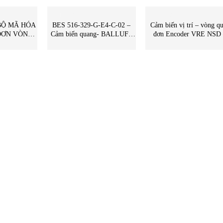
CẢM BIẾN
CẢM BIẾN
BỘ MÃ HÓA
BES 516-329-G-E4-C-02 –
Cảm biến vị trí – vòng q
ĐƠN VÒNG
Cảm biến quang- BALLUFF
đơn Encoder VRE NSD
ROUP – STC
Vietnam – STC Vietnam | BES
NSD Việt Nam
516-329-G-E4-C-02
BALLUFF