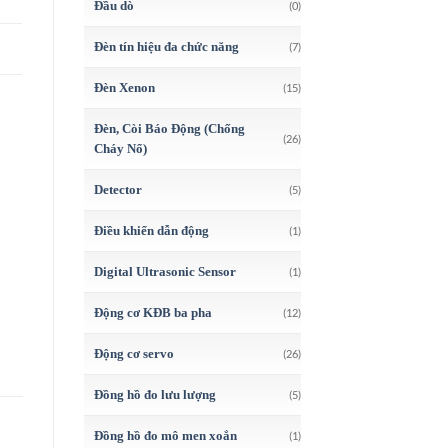
Đầu dò
(0)
Đèn tín hiệu đa chức năng
(7)
Đèn Xenon
(15)
Đèn, Còi Báo Động (Chống
(26)
Cháy Nổ)
Detector
(5)
Điều khiển dẫn động
(1)
Digital Ultrasonic Sensor
(1)
Động cơ KĐB ba pha
(12)
Động cơ servo
(26)
Đồng hồ đo lưu lượng
(5)
Đồng hồ đo mô men xoắn
(1)