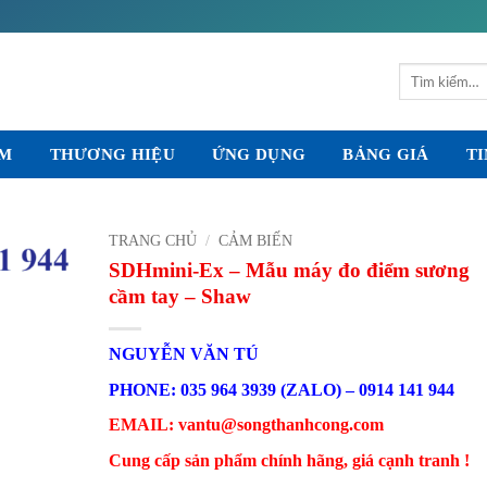
Tìm
kiếm:
ẨM
THƯƠNG HIỆU
ỨNG DỤNG
BẢNG GIÁ
TI
TRANG CHỦ
/
CẢM BIẾN
SDHmini-Ex – Mẫu máy đo điểm sương
cầm tay – Shaw
NGUYỄN VĂN TÚ
PHONE: 035 964 3939 (ZALO) – 0914 141 944
EMAIL: vantu@songthanhcong.com
Cung cấp sản phẩm chính hãng, giá cạnh tranh !