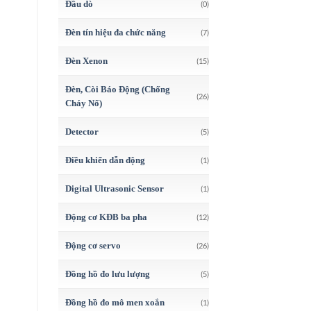
Đầu dò
(0)
Đèn tín hiệu đa chức năng
(7)
Đèn Xenon
(15)
Đèn, Còi Báo Động (Chống
(26)
Cháy Nổ)
Detector
(5)
Điều khiển dẫn động
(1)
Digital Ultrasonic Sensor
(1)
Động cơ KĐB ba pha
(12)
Động cơ servo
(26)
Đồng hồ đo lưu lượng
(5)
Đồng hồ đo mô men xoắn
(1)