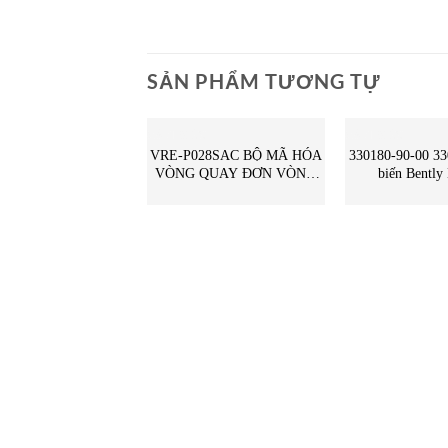
SẢN PHẨM TƯƠNG TỰ
CẢM BIẾN
CẢM BIẾN
VRE-P028SAC BỘ MÃ HÓA
330180-90-00 3
VÒNG QUAY ĐƠN VÒNG
biến Bently Nevada
SENSOR NSD GROUP – STC
Vietnam,STC
Vietnam | VRE-P028SAC
NSD