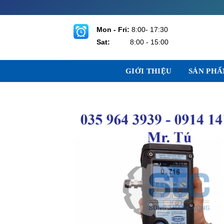
Bỏ
qua
nội
Mon - Fri:
8:00- 17:30
dung
Sat:
8:00 - 15:00
GIỚI THIỆU
SẢN PH