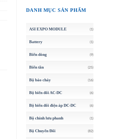
DANH MỤC SẢN PHẨM
ASI EXPO MODULE
(1)
Battery
(1)
Biến dòng
(9)
Biến tần
(25)
Bộ báo cháy
(16)
Bộ biến đổi AC-DC
(6)
Bộ biến đổi điện áp DC-DC
(6)
Bộ chỉnh lưu phanh
(1)
Bộ Chuyển Đổi
(82)