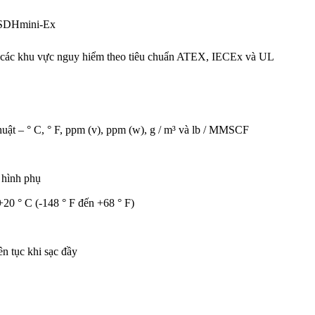
w SDHmini-Ex
 các khu vực nguy hiểm theo tiêu chuẩn ATEX, IECEx và UL
huật – ° C, ° F, ppm (v), ppm (w), g / m³ và lb / MMSCF
 hình phụ
+20 ° C (-148 ° F đến +68 ° F)
ên tục khi sạc đầy