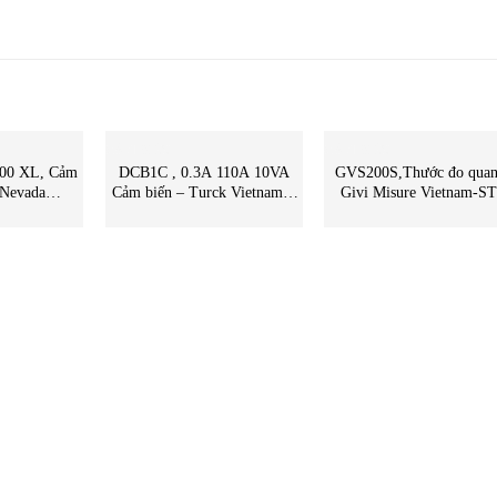
CẢM BIẾN
CẢM BIẾN
300 XL, Cảm
DCB1C , 0.3A 110A 10VA
GVS200S,Thước đo quan
Cảm biến – Turck Vietnam –
Givi Misure Vietnam-S
 Vietnam
STC Vietnam | DCB1C Turck
Vietnam | GVS200S Giv
Vietnam
misure