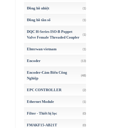
Đồng hồ nhiệt
(1)
Đồng hồ tần số
(1)
DQC H-Series ISO-B Poppet
(1)
Valve Female Threaded Coupler
Ehterwan vietnam
(1)
Encoder
(13)
Encoder-Cảm Biến Công
(48)
Nghiệp
EPC CONTROLLER
(2)
Ethernet Module
(1)
Filter - Thiết bị lọc
(0)
FMAKF15-AB21T
(0)