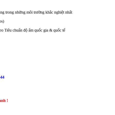
ụng trong những môi trường khắc nghiệt nhất
bs)
heo Tiêu chuẩn độ ẩm quốc gia & quốc tế
944
anh !