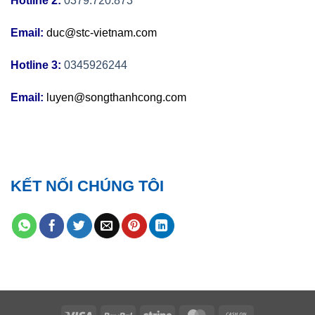
Hotline 2:
0379.720.873
Email:
duc@stc-vietnam.com
Hotline 3:
0345926244
Email:
luyen@songthanhcong.com
KẾT NỐI CHÚNG TÔI
Visa
PayPal
Stripe
MasterCard
Cash