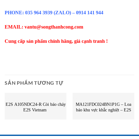
PHONE: 035 964 3939 (ZALO) – 0914 141 944
EMAIL: vantu@songthanhcong.com
Cung cấp sản phẩm chính hãng, giá cạnh tranh !
SẢN PHẨM TƯƠNG TỰ
BỘ BÁO CHÁY
BỘ BÁO CHÁY
E2S A105NDC24-R Còi báo cháy
MA121FDC024BN1P1G – Loa
E2S Vietnam
báo khu vực khắc nghiệt – E2S