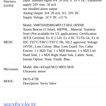
Input: standard signal 0/4..20 mA, 0..10 V DC, transmitter
Martens
supply 24V max. 50 mA
(GHM)
not installed alarm output
Analog Output: 0/4..20 mA, 0/2..10V DC
Supply Voltage: 24 V DC ±15 %
Model: SM87HXBSB024BY1T1B1L1RNNB
Xenon Beacon (5 Jolue), 60FPM, , Material: Stainless
Steel (Not available for UL applications), Certification:
ATEX Certified, Ex II 2 GD, Ex d IIC T5/T6 Gb, Ex tb
MEDC
IIIC T65°C/T80°C/T95°C Db, SIL2 approved, Voltage:
24VDC, Lens Colour: Blue, Lens Guard: Yes, Cable
Entries: 1 x M20 Top, 1 x M20 Bottom, 1 x M20 Left
Hand Side, 1 x M20 Right Hand Side, Labels: None,
Initiate Option: None, Finish: Blue.
Model: dbk+4/Empf/M12/3BEE/M18
Microsonic
Ultrasonic sensor
D633-473B
MOOG
Description: Servo Valve
NGUYỄN VĂN TÚ