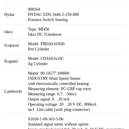
908164
Hydac
HYDAC EDS-3446-2-250-000
Pressure Switch Sensing
Type: MI456
Iskra
Iskra DC Transducer
Model: PBDAS10X60
Koganei
Pen Cylinder
Model: CDAS63x10C
Koganei
Jig Cylinder
Model: 00.14577.100000
INDUSTRY Wind Speed Sensor
with electronically controlled heating
Measuring element: PC-GRP cup rotor
Lambrecht
Measuring range: 0,7…50m/s
Output signal: 0…20 mA
Operating voltage: 20…28 V DC, 800mA
incl. 12m cable (with plug-connector)
S1010-1-00-AO-5-00
Standard signal meter without option