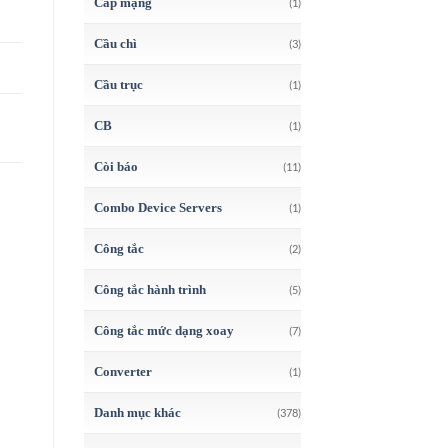
Cáp mạng
(1)
Cầu chì
(3)
Cầu trục
(1)
CB
(1)
Còi báo
(11)
Combo Device Servers
(1)
Công tắc
(2)
Công tắc hành trình
(5)
Công tắc mức dạng xoay
(7)
Converter
(1)
Danh mục khác
(378)