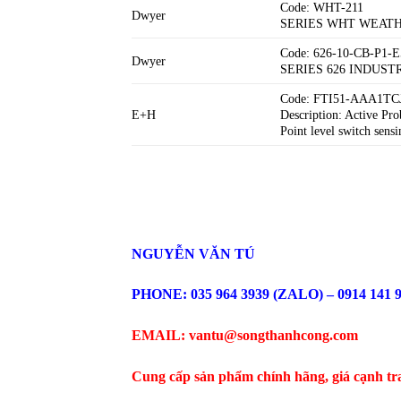
Code: WHT-211
Dwyer
SERIES WHT WEAT
Code: 626-10-CB-P1-E
Dwyer
SERIES 626 INDUS
Code: FTI51-AAA1TCJ
E+H
Description: Active P
Point level switch sensi
NGUYỄN VĂN TÚ
PHONE: 035 964 3939 (ZALO) – 0914 141 
EMAIL: vantu@songthanhcong.com
Cung cấp sản phẩm chính hãng, giá cạnh tr