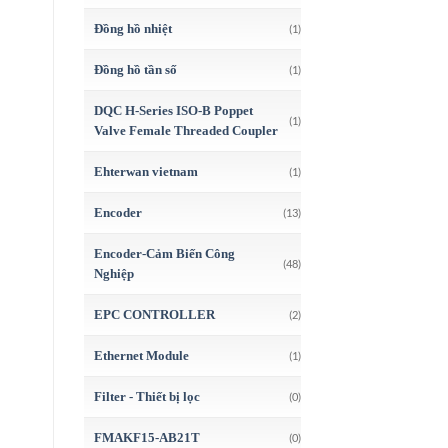
Đồng hồ nhiệt
(1)
Đồng hồ tần số
(1)
DQC H-Series ISO-B Poppet
(1)
Valve Female Threaded Coupler
Ehterwan vietnam
(1)
Encoder
(13)
Encoder-Cảm Biến Công
(48)
Nghiệp
EPC CONTROLLER
(2)
Ethernet Module
(1)
Filter - Thiết bị lọc
(0)
FMAKF15-AB21T
(0)