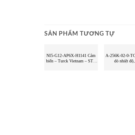
SẢN PHẨM TƯƠNG TỰ
CẢM BIẾN
CẢM BIẾN
NI5-G12-AP6X-H1141 Cảm
A-256K-02-0-TC
biến – Turck Vietnam – STC
dò nhiệt độ
Vietnam | NI5-G12-AP6X-
Vietnam,STC
H1141 Turck