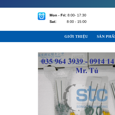
Bỏ
qua
nội
Mon - Fri:
8:00- 17:30
dung
Sat:
8:00 - 15:00
GIỚI THIỆU
SẢN PH