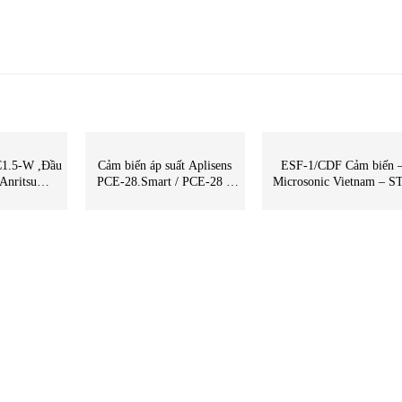
CẢM BIẾN
CẢM BIẾN
1.5-W ,Đầu
Cảm biến áp suất Aplisens
ESF-1/CDF Cảm biến 
,Anritsu
PCE-28.Smart / PCE-28 –
Microsonic Vietnam – S
 Vietnam
Aplisens Viet Nam | PCE-28 –
Vietnam | ESF-1/CDF
Aplisens
Microsonic