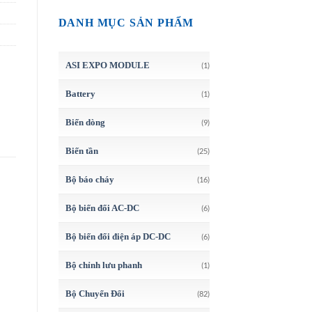
DANH MỤC SẢN PHẨM
ASI EXPO MODULE
(1)
Battery
(1)
Biến dòng
(9)
Biến tần
(25)
Bộ báo cháy
(16)
Bộ biến đổi AC-DC
(6)
Bộ biến đổi điện áp DC-DC
(6)
Bộ chỉnh lưu phanh
(1)
Bộ Chuyển Đổi
(82)