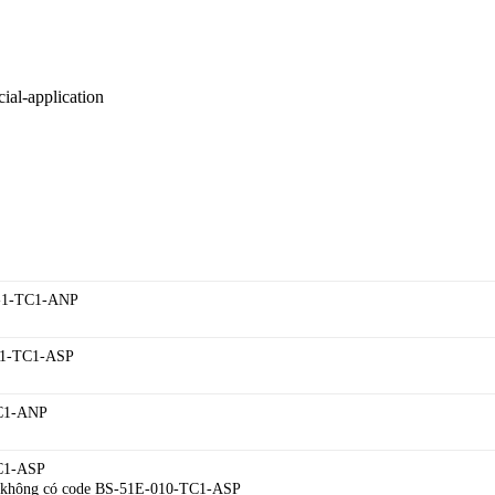
cial-application
0-1-TC1-ANP
-1-TC1-ASP
TC1-ANP
C1-ASP
g không có code BS-51E-010-TC1-ASP