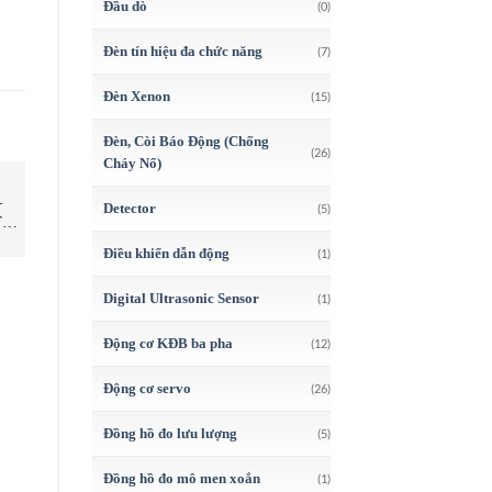
Đầu dò
(0)
Đèn tín hiệu đa chức năng
(7)
Đèn Xenon
(15)
Đèn, Còi Báo Động (Chống
(26)
Cháy Nổ)
CẢM BIẾN
CẢM BIẾN
C
–
Ni12U-P18SK-AP6X Cảm
IPC-25/CDD/M18 Cảm biến –
Detector
(5)
TC
biến từ – Turck Vietnam –
Microsonic Vietnam – STC
STC Vietnam | Ni12U-P18SK-
Vietnam | IPC-25/CDD/M18
Điều khiển dẫn động
(1)
AP6X Turck
Microsonic
Digital Ultrasonic Sensor
(1)
Động cơ KĐB ba pha
(12)
Động cơ servo
(26)
Đồng hồ đo lưu lượng
(5)
Đồng hồ đo mô men xoắn
(1)