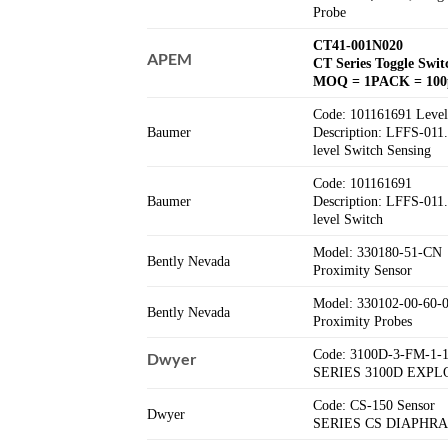
Probe
CT41-001N020
APEM
CT Series Toggle Swit
MOQ = 1PACK = 100p
Code: 101161691 Level
Baumer
Description: LFFS-011
level Switch Sensing
Code: 101161691
Baumer
Description: LFFS-011
level Switch
Model: 330180-51-CN
Bently Nevada
Proximity Sensor
Model: 330102-00-60-
Bently Nevada
Proximity Probes
Code: 3100D-3-FM-1-
Dwyer
SERIES 3100D EXP
Code: CS-150 Sensor
Dwyer
SERIES CS DIAPHR