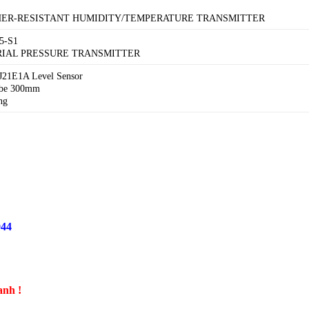
HER-RESISTANT HUMIDITY/TEMPERATURE TRANSMITTER
5-S1
TRIAL PRESSURE TRANSMITTER
21E1A Level Sensor
robe 300mm
ng
944
anh !