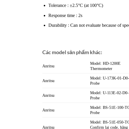
Tolerance : ±2.5°C (at 100°C)
Response time : 2s
Durability : Can not evaluate because of spe
Các model sản phẩm khác:
Model: HD-1200E
Anritsu
Thermometer
Model: U-173K-01-D
Anritsu
Probe
Model: U-113E-02-D0
Anritsu
Probe
Model: BS-51E-100-
Anritsu
Probe
Model: BS-51E-050-T
Anritsu
Confirm lại code, hãn