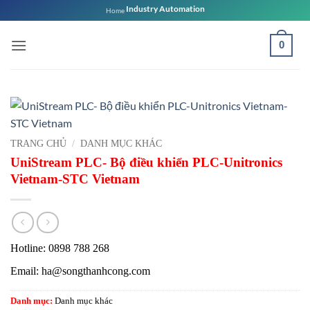
Bỏ
Industry Automation
Home
qua
nội
0
dung
TRANG CHỦ
/
DANH MỤC KHÁC
UniStream PLC- Bộ điều khiển PLC-Unitronics
Vietnam-STC Vietnam
Hotline: 0898 788 268
Email: ha@songthanhcong.com
Danh mục:
Danh mục khác