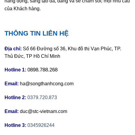
năng động, sáng tạo đã, đang và sẽ chăm sóc mọi nhu cầu
của Khách hàng.
THÔNG TIN LIÊN HỆ
Địa chỉ:
Số 66 Đường số 36, Khu đô thị Vạn Phúc, TP.
Thủ Đức, TP Hồ Chí Minh
0898.788.268
Hotline 1:
Email:
ha@songthanhcong.com
Hotline 2:
0379.720.873
Email:
duc@stc-vietnam.com
Hotline 3:
0345926244