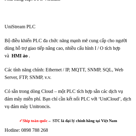
UniStream PLC
Bộ điều khiển PLC đa chức năng mạnh mẽ cung cấp cho người
dùng hỗ trợ giao tiếp nâng cao, nhiều cấu hình I / O tích hợp
và
HMI ảo
.
Các tính năng chính: Ethernet / IP, MQTT, SNMP, SQL, Web
Server, FTP, SNMP, v.v.
Có sẵn trong dòng Cloud – một PLC tích hợp sẵn các dịch vụ
đám mây miễn phí. Bạn chỉ cần kết nối PLC với ‘UniCloud’, dịch
vụ đám mây Unitroncis.
✓Ship toàn quốc
– STC là đại lý chính hãng tại Việt Nam
Hotline: 0898 788 268