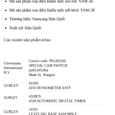
Mã sản phẩm van điều khiển mức nối ren: YAW-3S
Mã sản phẩm van điều khiển mức nối bích: YAW-3F
Thương hiệu: Samyang Hàn Quốc
Xuất xứ: Hàn Quốc
Các model sản phẩm khác:
Correct code: P0120526S
Giovenzana
SPECIAL CAM SWITCH
International
(ps0120526s)
B.V.
Made In: Hungary
4110N
GURLEY
4110 DENSOMETER ASSY
4320EN
GURLEY
4320 AUTOMATIC DIGITAL TIMER
31931
GURLEY
LEVELING BASE ASSEMBLY