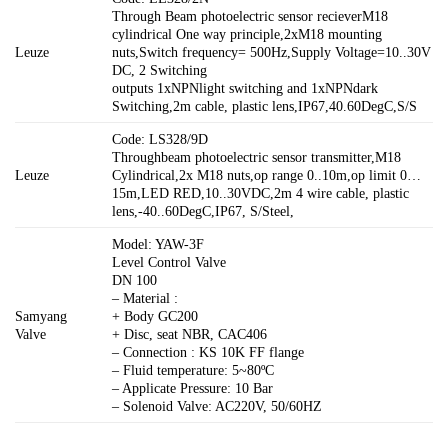
Through Beam photoelectric sensor recieverM18
cylindrical One way principle,2xM18 mounting
Leuze
nuts,Switch frequency= 500Hz,Supply Voltage=10..30V
DC, 2 Switching
outputs 1xNPNlight switching and 1xNPNdark
Switching,2m cable, plastic lens,IP67,40.60DegC,S/S
Code: LS328/9D
Throughbeam photoelectric sensor transmitter,M18
Leuze
Cylindrical,2x M18 nuts,op range 0..10m,op limit 0…
15m,LED RED,10..30VDC,2m 4 wire cable, plastic
lens,-40..60DegC,IP67, S/Steel,
Model: YAW-3F
Level Control Valve
DN 100
– Material :
Samyang
+ Body GC200
Valve
+ Disc, seat NBR, CAC406
– Connection : KS 10K FF flange
– Fluid temperature: 5~80ºC
– Applicate Pressure: 10 Bar
– Solenoid Valve: AC220V, 50/60HZ