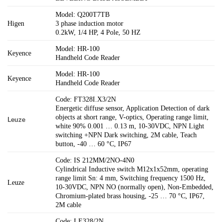
Model: Q200T7TB
Higen
3 phase induction motor
0.2kW, 1/4 HP, 4 Pole, 50 HZ
Model: HR-100
Keyence
Handheld Code Reader
Model: HR-100
Keyence
Handheld Code Reader
Code: FT328I.X3/2N
Energetic diffuse sensor, Application Detection of dark
objects at short range, V-optics, Operating range limit,
Leuze
white 90% 0.001 … 0.13 m, 10-30VDC, NPN Light
switching +NPN Dark switching, 2M cable, Teach
button, -40 … 60 °C, IP67
Code: IS 212MM/2NO-4N0
Cylindrical Inductive switch M12x1x52mm, operating
range limit Sn: 4 mm, Switching frequency 1500 Hz,
Leuze
10-30VDC, NPN NO (normally open), Non-Embedded,
Chromium-plated brass housing, -25 … 70 °C, IP67,
2M cable
Code: LE328/2N