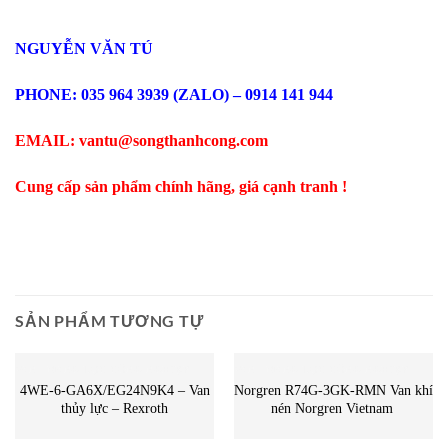
NGUYỄN VĂN TÚ
PHONE: 035 964 3939 (ZALO) – 0914 141 944
EMAIL: vantu@songthanhcong.com
Cung cấp sản phẩm chính hãng, giá cạnh tranh !
SẢN PHẨM TƯƠNG TỰ
VAN - MÀNG LỌC CÔNG NGHIỆP
VAN - MÀNG LỌC CÔNG NGHIỆP
4WE-6-GA6X/EG24N9K4 – Van
Norgren R74G-3GK-RMN Van khí
thủy lực – Rexroth
nén Norgren Vietnam