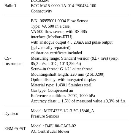
BCC032M
Balluff
BCC M415-0000-1A-014-PS0434-100
Connectivity
P/N: 06955001 0004 Flow Sensor
Type: VA 500 in a case
VA 500 flow sensor, with RS 485
interface (Modbus-RTU)
with analogue output 4…20mA and pulse output
(galvanically separated)
calibration certificate included
CS-
Measuring range: Standard version (92,7 m/s) (resp.
Instrument
85,2 m/s at 0°C, 1013,25hPa)
Screw-in thread: G 1/2″ outer thread
Mounting/shaft length: 220 mm (ZSL0200)
Option display: with integrated display
Material type: 1,4301 Stainless steel
Gas type: Compressed air
Reference conditions: 20°C, 1000 hPa
Accuracy class: ± 1,5% of measured value ±0,3% of f.s.
Model: MDT422F-1/2-3.5C-15/46_A
Dynisco
Pressure Sensors
Model : D4E180-CA02-02
EBMPAPST
AC Centrifugal blower