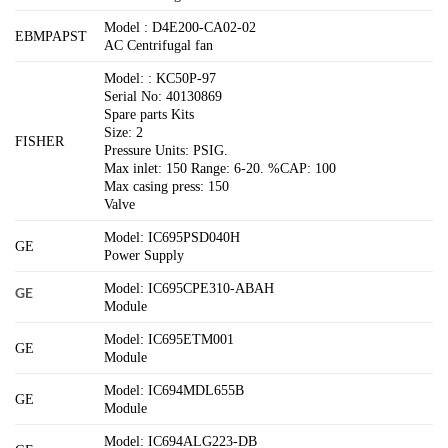
Model : D4E200-CA02-02
EBMPAPST
AC Centrifugal fan
Model: : KC50P-97
Serial No: 40130869
Spare parts Kits
Size: 2
FISHER
Pressure Units: PSIG.
Max inlet: 150 Range: 6-20. %CAP: 100
Max casing press: 150
Valve
Model: IC695PSD040H
GE
Power Supply
Model: IC695CPE310-ABAH
GE
Module
Model: IC695ETM001
GE
Module
Model: IC694MDL655B
GE
Module
Model: IC694ALG223-DB