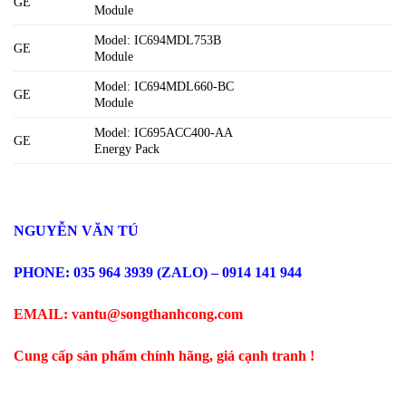
GE
Module
Model: IC694MDL753B
GE
Module
Model: IC694MDL660-BC
GE
Module
Model: IC695ACC400-AA
GE
Energy Pack
NGUYỄN VĂN TÚ
PHONE: 035 964 3939 (ZALO) – 0914 141 944
EMAIL: vantu@songthanhcong.com
Cung cấp sản phẩm chính hãng, giá cạnh tranh !