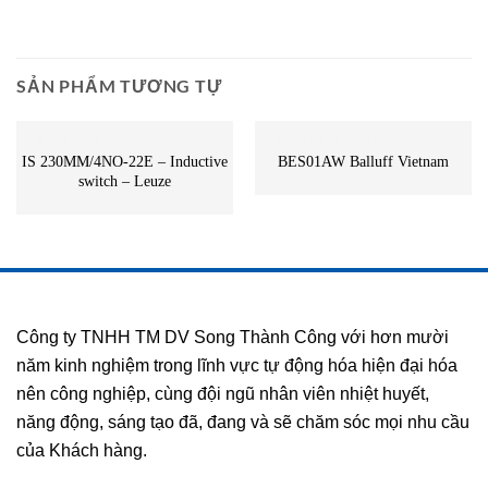
SẢN PHẨM TƯƠNG TỰ
CẢM BIẾN TIỆM CẬN
CẢM BIẾN TIỆM CẬN
IS 230MM/4NO-22E – Inductive
BES01AW Balluff Vietnam
switch – Leuze
Công ty TNHH TM DV Song Thành Công với hơn mười
năm kinh nghiệm trong lĩnh vực tự động hóa hiện đại hóa
nên công nghiệp, cùng đội ngũ nhân viên nhiệt huyết,
năng động, sáng tạo đã, đang và sẽ chăm sóc mọi nhu cầu
của Khách hàng.