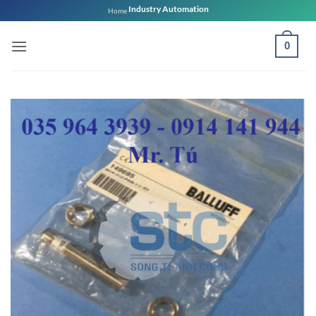
Bỏ
Industry Automation
Home
qua
nội
0
dung