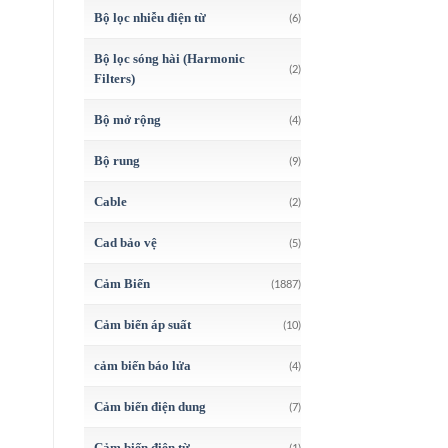
Bộ lọc nhiễu điện từ
(6)
Bộ lọc sóng hài (Harmonic
(2)
Filters)
Bộ mở rộng
(4)
Bộ rung
(9)
Cable
(2)
Cad bảo vệ
(5)
Cảm Biến
(1887)
Cảm biến áp suất
(10)
cảm biến báo lửa
(4)
Cảm biến điện dung
(7)
Cảm biến điện từ
(1)