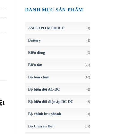
DANH MỤC SẢN PHẨM
ASI EXPO MODULE
(1)
Battery
(1)
Biến dòng
(9)
Biến tần
(25)
Bộ báo cháy
(16)
Bộ biến đổi AC-DC
(6)
ệt
Bộ biến đổi điện áp DC-DC
(6)
Bộ chỉnh lưu phanh
(1)
Bộ Chuyển Đổi
(82)