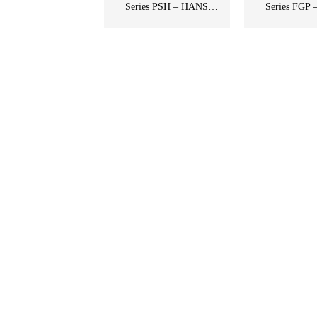
Series PSH – HANS
Series FGP
SCHMIDT – Imada Việt Nam
SCHMIDT– Imada
– STC Việt Nam
STC Vie