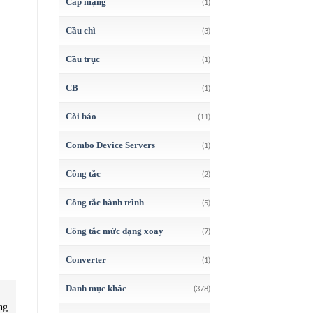
Cáp mạng
(1)
Cầu chì
(3)
Cầu trục
(1)
CB
(1)
Còi báo
(11)
Combo Device Servers
(1)
Công tắc
(2)
Công tắc hành trình
(5)
Công tắc mức dạng xoay
(7)
Converter
(1)
Danh mục khác
(378)
MÁY ĐO LỰC CĂNG
MÁY ĐO LỰC CĂNG
M
ng
FGJN-2-Force Gauge FGJN –
PS-10N – Máy đo lực căng
Z