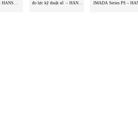
 – HANS
đo lực kỹ thuật số – HANS
IMADA Series PS – HA
 Việt Nam –
SCHMIDT – Imada Việt Nam
SCHMIDT – Imada Việt 
tnam
– STC Vietnam
–STC Việt Nam