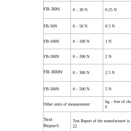
FB-30N
0 – 30 N
0.25 N
FB-50N
0 – 50 N
0.5 N
FB-100N
0 – 100 N
1 N
FB-200N
0 – 200 N
2 N
FB-300N
0 – 300 N
2.5 N
FB-500N
0 – 500 N
5 N
kg – free of ch
Other units of measurement:
€
Test
Test Report of the manufacturer is 
Report:
22