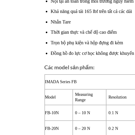
Nội tại an toàn trong môi trường nguy hiểm
Khả năng quá tải 165 lbf trên tất cả các dải
Nhẫn Tare
Thời gian thực và chế độ cao điểm
Trọn bộ phụ kiện và hộp đựng đi kèm
Đồng hồ đo lực cơ học không được khuyến n
Các model sản phẩm:
IMADA Series FB
Measuring
Model
Resolution
Range
FB-10N
0 – 10 N
0.1 N
FB-20N
0 – 20 N
0.2 N