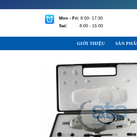
Bỏ
qua
nội
Mon - Fri:
8:00- 17:30
dung
Sat:
8:00 - 15:00
GIỚI THIỆU
SẢN PH