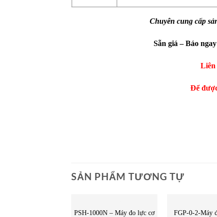
Chuyên cung cấp sả
Sẵn giá – Báo ngay
Liên
Để được
SẢN PHẨM TƯƠNG TỰ
MÁY ĐO LỰC CĂNG
MÁY ĐO LỰC CĂ
PSH-1000N – Máy đo lực cơ
FGP-0-2-Máy đ