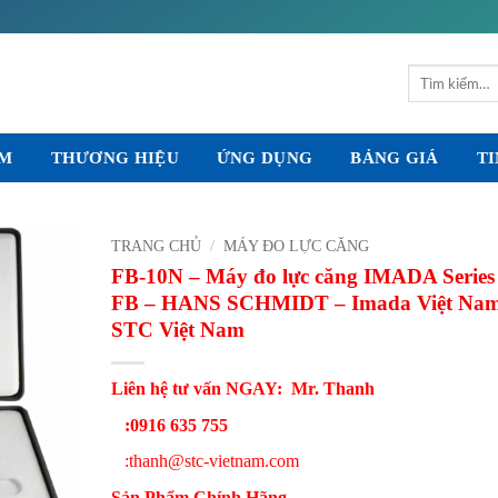
Tìm
kiếm:
ẨM
THƯƠNG HIỆU
ỨNG DỤNG
BẢNG GIÁ
TI
TRANG CHỦ
/
MÁY ĐO LỰC CĂNG
FB-10N – Máy đo lực căng IMADA Series
FB – HANS SCHMIDT – Imada Việt Nam
STC Việt Nam
Liên hệ tư vấn NGAY:
Mr. Thanh
:0916 635 755
:
thanh@stc-vietnam.com
Sản Phẩm Chính Hãng