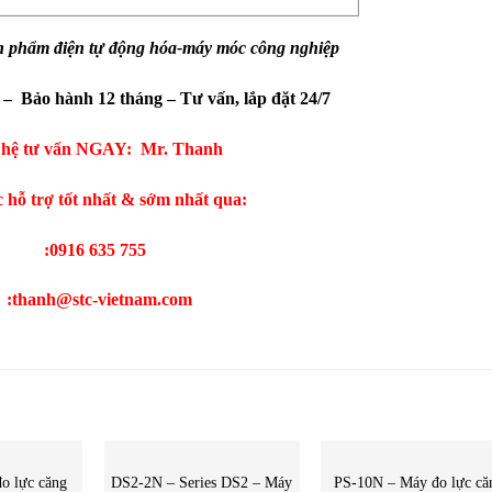
n phẩm điện tự động hóa-máy móc công nghiệp
 – Bảo hành 12 tháng – Tư vấn, lắp đặt 24/7
 hệ tư vấn NGAY: Mr. Thanh
 hỗ trợ tốt nhất & sớm nhất qua:
:0916 635 755
:
thanh@stc-vietnam.com
NG
MÁY ĐO LỰC CĂNG
MÁY ĐO LỰC CĂNG
o lực căng
DS2-2N – Series DS2 – Máy
PS-10N – Máy đo lực că