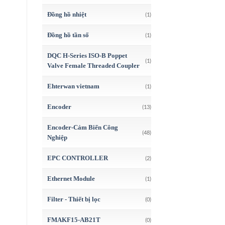
Đồng hồ nhiệt
(1)
Đồng hồ tần số
(1)
DQC H-Series ISO-B Poppet
(1)
Valve Female Threaded Coupler
Ehterwan vietnam
(1)
Encoder
(13)
Encoder-Cảm Biến Công
(48)
Nghiệp
EPC CONTROLLER
(2)
Ethernet Module
(1)
Filter - Thiết bị lọc
(0)
FMAKF15-AB21T
(0)