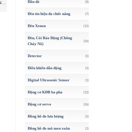
Đầu dò
(0)
NS
HANS SCHMIDT – Imada
Series PS- HANS SCHMIDT-
Nam
Việt Nam – STC Việt Nam
Imada Việt Nam –Song Thành
Công Việt Nam
Đèn tín hiệu đa chức năng
(7)
Đèn Xenon
(15)
Đèn, Còi Báo Động (Chống
(26)
Cháy Nổ)
Detector
(5)
Điều khiển dẫn động
(1)
Digital Ultrasonic Sensor
(1)
Động cơ KĐB ba pha
(12)
Động cơ servo
(26)
Đồng hồ đo lưu lượng
(5)
Đồng hồ đo mô men xoắn
(1)