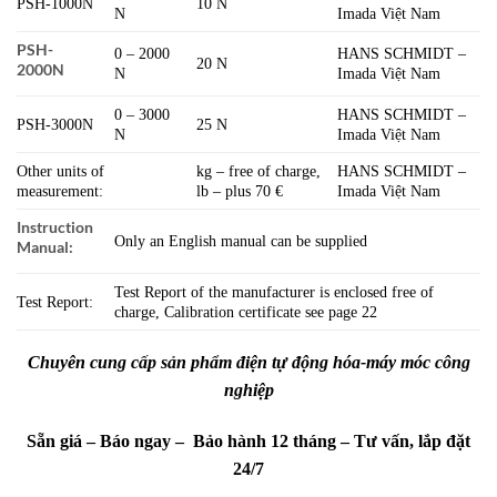
PSH-1000N
10 N
N
Imada Việt Nam
PSH-
0 – 2000
HANS SCHMIDT –
20 N
2000N
N
Imada Việt Nam
0 – 3000
HANS SCHMIDT –
PSH-3000N
25 N
N
Imada Việt Nam
Other units of
kg – free of charge,
HANS SCHMIDT –
measurement:
lb – plus 70 €
Imada Việt Nam
Instruction
Only an English manual can be supplied
Manual:
Test Report of the manufacturer is enclosed free of
Test Report:
charge, Calibration certificate see page 22
Chuyên cung cấp sản phẩm điện tự động hóa-máy móc công
nghiệp
Sẵn giá – Báo ngay – Bảo hành 12 tháng – Tư vấn, lắp đặt
24/7