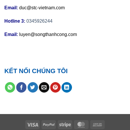
Email:
duc@stc-vietnam.com
Hotline 3:
0345926244
Email:
luyen@songthanhcong.com
KẾT NỐI CHÚNG TÔI
Visa
PayPal
Stripe
MasterCard
Cash