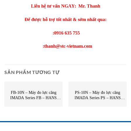
Liên hệ tư vấn NGAY: Mr. Thanh
Để được hỗ trợ tốt nhất & sớm nhất qua:
:0916 635 755
:
thanh@stc-vietnam.com
SẢN PHẨM TƯƠNG TỰ
MÁY ĐO LỰC CĂNG
MÁY ĐO LỰC CĂNG
FB-10N – Máy đo lực căng
PS-10N – Máy đo lực căng
IMADA Series FB – HANS
IMADA Series PS – HANS
SCHMIDT – Imada Việt Nam –
SCHMIDT – Imada Việt Nam –
STC Việt Nam
STC Việt Nam