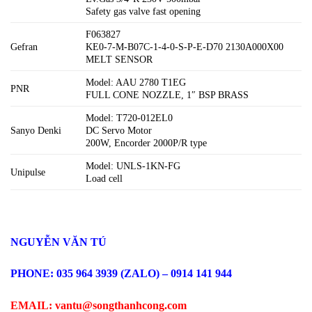
Safety gas valve fast opening
F063827
Gefran
KE0-7-M-B07C-1-4-0-S-P-E-D70 2130A000X00
MELT SENSOR
Model: AAU 2780 T1EG
PNR
FULL CONE NOZZLE, 1″ BSP BRASS
Model: T720-012EL0
Sanyo Denki
DC Servo Motor
200W, Encorder 2000P/R type
Model: UNLS-1KN-FG
Unipulse
Load cell
NGUYỄN VĂN TÚ
PHONE: 035 964 3939 (ZALO) – 0914 141 944
EMAIL: vantu@songthanhcong.com