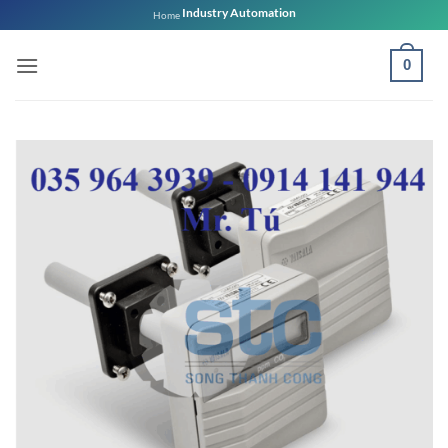
Bỏ
Industry Automation
Home
qua
nội
0
dung