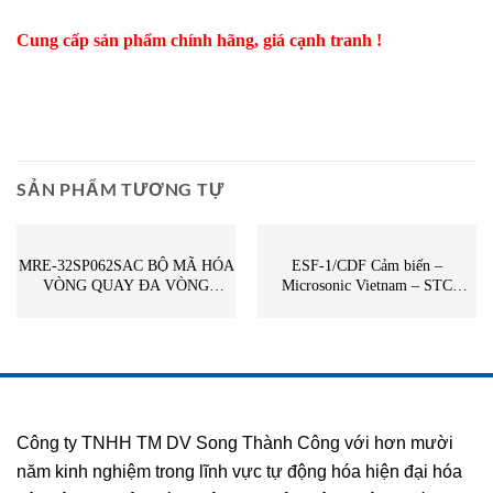
Cung cấp sản phẩm chính hãng, giá cạnh tranh !
SẢN PHẨM TƯƠNG TỰ
CẢM BIẾN
CẢM BIẾN
MRE-32SP062SAC BỘ MÃ HÓA
ESF-1/CDF Cảm biến –
VÒNG QUAY ĐA VÒNG
Microsonic Vietnam – STC
SENSOR NSD GROUP – STC
Vietnam | ESF-1/CDF Microsonic
Vietnam | MRE-32SP062SAC
NSD
Công ty TNHH TM DV Song Thành Công với hơn mười
năm kinh nghiệm trong lĩnh vực tự động hóa hiện đại hóa