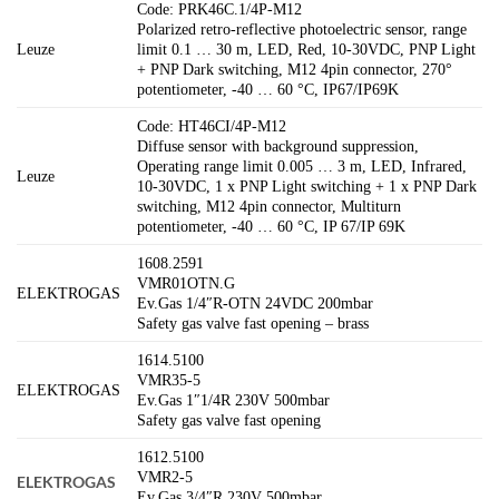
Code: PRK46C.1/4P-M12
Polarized retro-reflective photoelectric sensor, range
Leuze
limit 0.1 … 30 m, LED, Red, 10-30VDC, PNP Light
+ PNP Dark switching, M12 4pin connector, 270°
potentiometer, -40 … 60 °C, IP67/IP69K
Code: HT46CI/4P-M12
Diffuse sensor with background suppression,
Operating range limit 0.005 … 3 m, LED, Infrared,
Leuze
10-30VDC, 1 x PNP Light switching + 1 x PNP Dark
switching, M12 4pin connector, Multiturn
potentiometer, -40 … 60 °C, IP 67/IP 69K
1608.2591
VMR01OTN.G
ELEKTROGAS
Ev.Gas 1/4″R-OTN 24VDC 200mbar
Safety gas valve fast opening – brass
1614.5100
VMR35-5
ELEKTROGAS
Ev.Gas 1″1/4R 230V 500mbar
Safety gas valve fast opening
1612.5100
VMR2-5
ELEKTROGAS
Ev.Gas 3/4″R 230V 500mbar