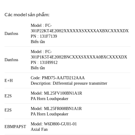
Các model sản phẩm:
Model : FC-
301P22KT4E20H2XXXXXXSXXXXAXBXCXXXXDX
Danfoss
PN : 131F7139
Biến tần
Model : FC-
301P1K5T4E20H2BNCXXXSXXXXA0BXCXXXXDX
Danfoss
PN : 131H9912
Biến tần
Code: PMD75-AAJ7D212AAA
E+H
Description: Differential pressure transmitter
Model: ML25FV100BN1A1R
E2S
PA Horn Loudspeaker
Model: ML25FR008BN1A1R
E2S
PA Horn Loudspeaker
Model: W6D800-GU01-01
EBMPAPST
Axial Fan