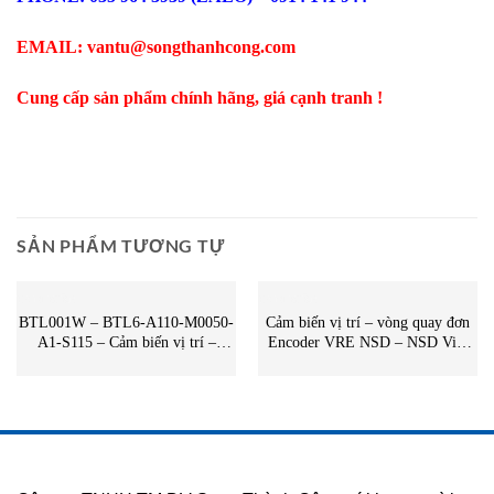
EMAIL: vantu@songthanhcong.com
Cung cấp sản phẩm chính hãng, giá cạnh tranh !
SẢN PHẨM TƯƠNG TỰ
CẢM BIẾN
CẢM BIẾN
BTL001W – BTL6-A110-M0050-
Cảm biến vị trí – vòng quay đơn
A1-S115 – Cảm biến vị trí –
Encoder VRE NSD – NSD Việt
Balluff Vietnam – STC Vietnam |
Nam
BTL001W – BTL6-A110-M0050-
A1-S115