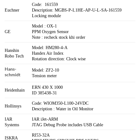
Code: 161559
Euchner
Description: MGBS-P-L1HE-AP-U-L-SA-161559
Locking module
Model : OX-1
GE
PPM Oxygen Sensor
Note : recheck stock khi order
Model: HM280-4-A
Hanshin
Handex Air Index
Robo Tech
Rotation direction: Clock wise
Hans-
Model: ZF2-10
schmidt
Tension meter
ERN 430 X 1000
Heidenhain
ID 385438-31
Code: WIOM350-L100-24VDC
Hollinsys
Description : Water in Oil Monitor
IAR
IAR iJet-ARM
Systems
JTAG Debug Probe includes USB Cable
RI53-32A
ISKRA