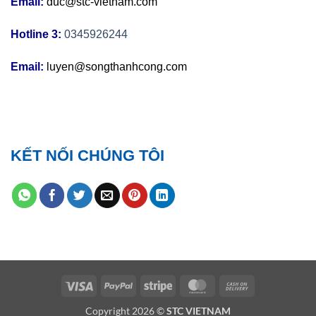
Email:
duc@stc-vietnam.com
Hotline 3:
0345926244
Email:
luyen@songthanhcong.com
KẾT NỐI CHÚNG TÔI
Visa
PayPal
Stripe
MasterCard
Cash
On
Copyright 2026 ©
STC VIETNAM